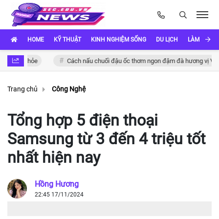
HOME
KỸ THUẬT
KINH NGHIỆM SỐNG
DU LỊCH
LÀM ĐẸP
ức khỏe
Cách nấu chuối đậu ốc thơm ngon đậm đà hương vị Việt
Trang chủ
Công Nghệ
Tổng hợp 5 điện thoại
Samsung từ 3 đến 4 triệu tốt
nhất hiện nay
Hồng Hương
22:45 17/11/2024