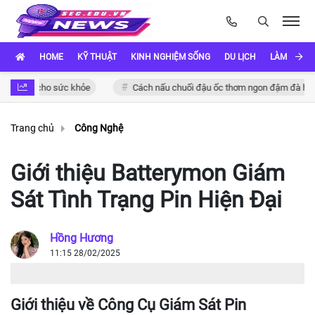
HOME
KỸ THUẬT
KINH NGHIỆM SỐNG
DU LỊCH
LÀM ĐẸP
ng cho sức khỏe
Cách nấu chuối đậu ốc thơm ngon đậm đà hương vị 
Trang chủ
Công Nghệ
Giới thiệu Batterymon Giám
Sát Tình Trạng Pin Hiện Đại
Hồng Hương
11:15 28/02/2025
Giới thiệu về Công Cụ Giám Sát Pin