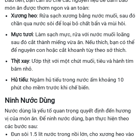
Đầu tiên, bạn cần sơ chế các nguyên liệu để đảm bảo
món ăn được thơm ngon và an toàn:
Xương heo
: Rửa sạch xương bằng nước muối, sau đó
chần qua nước sôi để loại bỏ chất bẩn và mùi hôi.
Mực tươi
: Làm sạch mực, rửa với nước muối loãng
sau đó cắt thành miếng vừa ăn. Nếu thích, bạn có thể
để nguyên con hoặc cắt khoanh tùy theo sở thích.
Thịt xay
: Ướp thịt với một chút muối, tiêu và hành tím
băm nhỏ.
Hủ tiếu
: Ngâm hủ tiếu trong nước ấm khoảng 10
phút cho mềm trước khi chế biến.
Ninh Nước Dùng
Nước dùng là yếu tố quan trọng quyết định đến hương
vị của món ăn. Để ninh nước dùng, bạn thực hiện theo
các bước sau:
Đun sôi 1.5 lít nước trong nồi lớn, cho xương heo vào