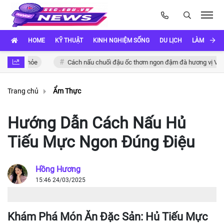
HOME
KỸ THUẬT
KINH NGHIỆM SỐNG
DU LỊCH
LÀM ĐẸP
 khỏe
Cách nấu chuối đậu ốc thơm ngon đậm đà hương vị Việt
Trang chủ
Ẩm Thực
Hướng Dẫn Cách Nấu Hủ
Tiếu Mực Ngon Đúng Điệu
Hồng Hương
15:46 24/03/2025
Khám Phá Món Ăn Đặc Sản: Hủ Tiếu Mực