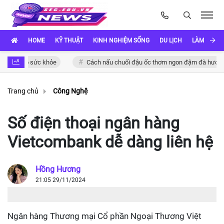
HOME
KỸ THUẬT
KINH NGHIỆM SỐNG
DU LỊCH
LÀM ĐẸP
 cho sức khỏe
Cách nấu chuối đậu ốc thơm ngon đậm đà hương vị Việ
Trang chủ
Công Nghệ
Số điện thoại ngân hàng
Vietcombank dễ dàng liên hệ
Hồng Hương
21:05 29/11/2024
Ngân hàng Thương mại Cổ phần Ngoại Thương Việt