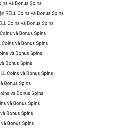
ins và Bonus Spins
n RELL Coins và Bonus Spins
LL Coins và Bonus Spins
Coins và Bonus Spins
 Coins và Bonus Spins
ins và Bonus Spins
và Bonus Spins
LL Coins và Bonus Spins
à Bonus Spins
oins và Bonus Spins
ns và Bonus Spins
và Bonus Spins
 và Bonus Spins