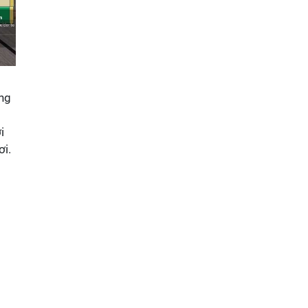
ững
s
i
ơi.