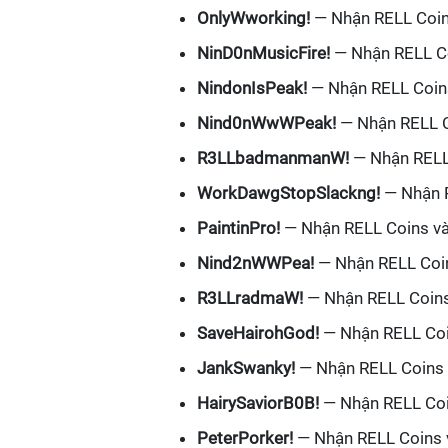
OnlyWworking!
— Nhận RELL Coin
NinD0nMusicFire!
— Nhận RELL Co
NindonIsPeak!
— Nhận RELL Coin
Nind0nWwWPeak!
— Nhận RELL C
R3LLbadmanmanW!
— Nhận RELL
WorkDawgStopSlackng!
— Nhận R
PaintinPro!
— Nhận RELL Coins và
Nind2nWWPea!
— Nhận RELL Coin
R3LLradmaW!
— Nhận RELL Coins
SaveHairohGod!
— Nhận RELL Coi
JankSwanky!
— Nhận RELL Coins 
HairySaviorB0B!
— Nhận RELL Coi
PeterPorker!
— Nhận RELL Coins 