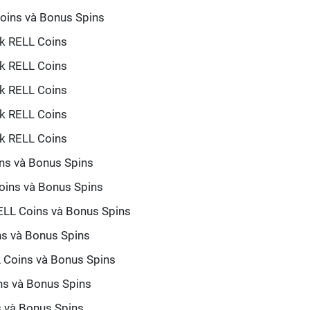
oins và Bonus Spins
k RELL Coins
k RELL Coins
k RELL Coins
k RELL Coins
k RELL Coins
ns và Bonus Spins
ins và Bonus Spins
LL Coins và Bonus Spins
s và Bonus Spins
Coins và Bonus Spins
s và Bonus Spins
 và Bonus Spins