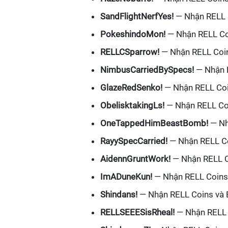
SandFlightNerfYes!
— Nhận RELL 
PokeshindoMon!
— Nhận RELL Co
RELLCSparrow!
— Nhận RELL Coin
NimbusCarriedBySpecs!
— Nhận R
GlazeRedSenko!
— Nhận RELL Coi
ObelisktakingLs!
— Nhận RELL Co
OneTappedHimBeastBomb!
— Nh
RayySpecCarried!
— Nhận RELL Co
AidennGruntWork!
— Nhận RELL C
ImADuneKun!
— Nhận RELL Coins
Shindans!
— Nhận RELL Coins và 
RELLSEEESisRheal!
— Nhận RELL 