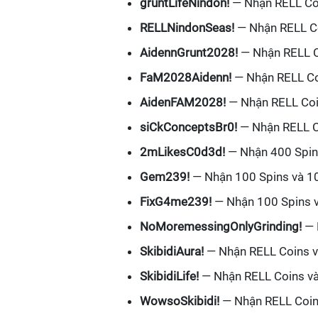
gruntLifeNindon!
— Nhận RELL Co
RELLNindonSeas!
— Nhận RELL C
AidennGrunt2028!
— Nhận RELL C
FaM2028Aidenn!
— Nhận RELL Co
AidenFAM2028!
— Nhận RELL Coi
siCkConceptsBr0!
— Nhận RELL C
2mLikesC0d3d!
— Nhận 400 Spin
Gem239!
— Nhận 100 Spins và 1
FixG4me239!
— Nhận 100 Spins v
NoMoremessingOnlyGrinding!
— 
SkibidiAura!
— Nhận RELL Coins v
SkibidiLife!
— Nhận RELL Coins và
WowsoSkibidi!
— Nhận RELL Coin