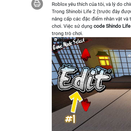
Roblox yêu thích của tôi, và lý do ch
Trong Shinobi Life 2 (trước đây được 
nâng cấp các đặc điểm nhân vật và 
chơi. Việc sử dụng
code Shindo Life
trong trò chơi.