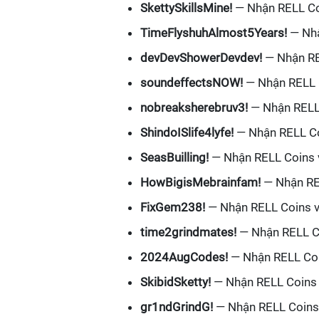
SkettySkillsMine!
— Nhận RELL Co
TimeFlyshuhAlmost5Years!
— Nhậ
devDevShowerDevdev!
— Nhận RE
soundeffectsNOW!
— Nhận RELL 
nobreaksherebruv3!
— Nhận RELL
ShindoISlife4lyfe!
— Nhận RELL Co
SeasBuilling!
— Nhận RELL Coins 
HowBigisMebrainfam!
— Nhận RE
FixGem238!
— Nhận RELL Coins v
time2grindmates!
— Nhận RELL C
2024AugCodes!
— Nhận RELL Coi
SkibidSketty!
— Nhận RELL Coins 
gr1ndGrindG!
— Nhận RELL Coins