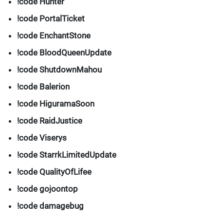
!code Hunter
!code PortalTicket
!code EnchantStone
!code BloodQueenUpdate
!code ShutdownMahou
!code Balerion
!code HiguramaSoon
!code RaidJustice
!code Viserys
!code StarrkLimitedUpdate
!code QualityOfLifee
!code gojoontop
!code damagebug