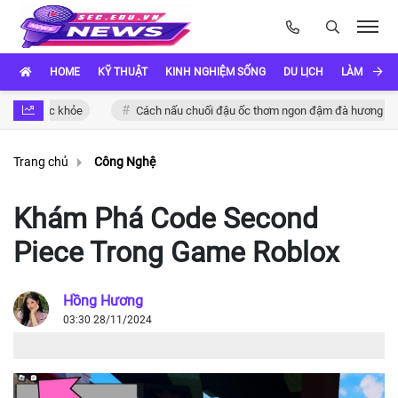
HOME
KỸ THUẬT
KINH NGHIỆM SỐNG
DU LỊCH
LÀM ĐẸP
 sức khỏe
Cách nấu chuối đậu ốc thơm ngon đậm đà hương vị Việt
Trang chủ
Công Nghệ
Khám Phá Code Second
Piece Trong Game Roblox
Hồng Hương
03:30 28/11/2024