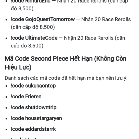
!code RimuruEnd
— Nhận 20 Race Rerolls (cần cấp
độ 8,500)
!code GojoQuestTomorrow
— Nhận 20 Race Rerolls
(cần cấp độ 8,500)
!code UltimateCode
— Nhận 20 Race Rerolls (cần
cấp độ 8,500)
Mã Code Second Piece Hết Hạn (Không Còn
Hiệu Lực)
Danh sách các mã code đã hết hạn mà bạn nên lưu ý:
!code sukunaontop
!code Frieren
!code shutdowntrip
!code housetargaryen
!code eddardstarrk