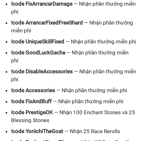
!code FixArrancarDamage
— Nhận phần thưởng miễn
phí
!code ArrancarFixedFreeShard
— Nhận phần thưởng
miễn phí
!code UniqueSkillFixed
— Nhận phần thưởng miễn phí
!code GoodLuckGacha
— Nhận phần thưởng miễn
phí
!code DisableAccessories
— Nhận phần thưởng miễn
phí
!code Accessories
— Nhận phần thưởng miễn phí
!code FixAndBuff
— Nhận phần thưởng miễn phí
!code PrestigeOK
— Nhận 100 Enchant Stones và 25
Blessing Stones
!code YoriichiTheGoat
— Nhận 25 Race Rerolls