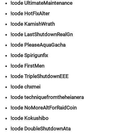
!code UltimateMaintenance
!code HotFixAlter
!code KamishWrath
!code LastShutdownRealGn
!code PleaseAquaGacha
!code Spirigunfix
!code FirstMen
!code TripleShutdownEEE
!code chxmei
!code techniquefromtheheianera
!code NoMoreAltForRaidCoin
!code Kokushibo
!code DoubleShutdownAta