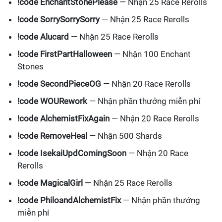
!code EnchantStonePlease
— Nhận 25 Race Rerolls
!code SorrySorrySorry
— Nhận 25 Race Rerolls
!code Alucard
— Nhận 25 Race Rerolls
!code FirstPartHalloween
— Nhận 100 Enchant
Stones
!code SecondPieceOG
— Nhận 20 Race Rerolls
!code WOURework
— Nhận phần thưởng miễn phí
!code AlchemistFixAgain
— Nhận 20 Race Rerolls
!code RemoveHeal
— Nhận 500 Shards
!code IsekaiUpdComingSoon
— Nhận 20 Race
Rerolls
!code MagicalGirl
— Nhận 25 Race Rerolls
!code PhiloandAlchemistFix
— Nhận phần thưởng
miễn phí