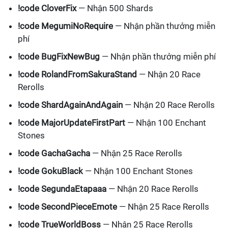
!code CloverFix
— Nhận 500 Shards
!code MegumiNoRequire
— Nhận phần thưởng miễn
phí
!code BugFixNewBug
— Nhận phần thưởng miễn phí
!code RolandFromSakuraStand
— Nhận 20 Race
Rerolls
!code ShardAgainAndAgain
— Nhận 20 Race Rerolls
!code MajorUpdateFirstPart
— Nhận 100 Enchant
Stones
!code GachaGacha
— Nhận 25 Race Rerolls
!code GokuBlack
— Nhận 100 Enchant Stones
!code SegundaEtapaaa
— Nhận 20 Race Rerolls
!code SecondPieceEmote
— Nhận 25 Race Rerolls
!code TrueWorldBoss
— Nhận 25 Race Rerolls