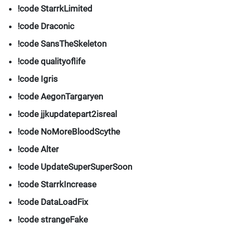
!code StarrkLimited
!code Draconic
!code SansTheSkeleton
!code qualityoflife
!code Igris
!code AegonTargaryen
!code jjkupdatepart2isreal
!code NoMoreBloodScythe
!code Alter
!code UpdateSuperSuperSoon
!code StarrkIncrease
!code DataLoadFix
!code strangeFake