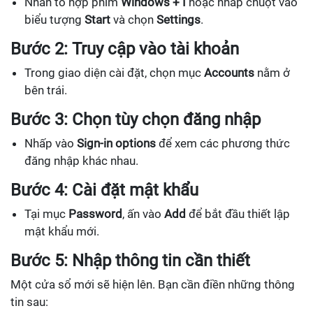
Nhấn tổ hợp phím
Windows + I
hoặc nhấp chuột vào
biểu tượng
Start
và chọn
Settings
.
Bước 2: Truy cập vào tài khoản
Trong giao diện cài đặt, chọn mục
Accounts
nằm ở
bên trái.
Bước 3: Chọn tùy chọn đăng nhập
Nhấp vào
Sign-in options
để xem các phương thức
đăng nhập khác nhau.
Bước 4: Cài đặt mật khẩu
Tại mục
Password
, ấn vào
Add
để bắt đầu thiết lập
mật khẩu mới.
Bước 5: Nhập thông tin cần thiết
Một cửa sổ mới sẽ hiện lên. Bạn cần điền những thông
tin sau: