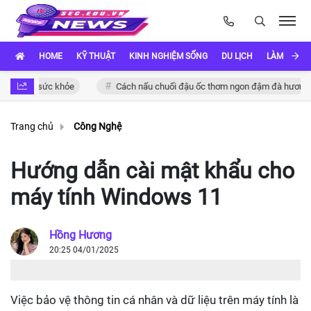
HOME
KỸ THUẬT
KINH NGHIỆM SỐNG
DU LỊCH
LÀM ĐẸP
 cho sức khỏe
Cách nấu chuối đậu ốc thơm ngon đậm đà hương vị Việ
Trang chủ
Công Nghệ
Hướng dẫn cài mật khẩu cho
máy tính Windows 11
Hồng Hương
20:25 04/01/2025
Việc bảo vệ thông tin cá nhân và dữ liệu trên máy tính là