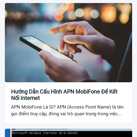
Hướng Dẫn Cấu Hình APN MobiFone Để Kết
Nối Internet
APN MobiFone Là Gì? APN (Access Point Name) là tên
gọi điểm truy cập, đóng vai trò quan trọng trong việc...