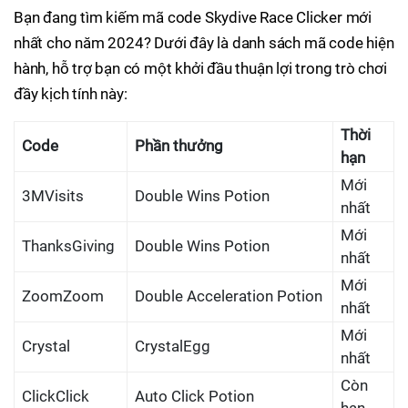
Bạn đang tìm kiếm mã code Skydive Race Clicker mới
nhất cho năm 2024? Dưới đây là danh sách mã code hiện
hành, hỗ trợ bạn có một khởi đầu thuận lợi trong trò chơi
đầy kịch tính này:
Thời
Code
Phần thưởng
hạn
Mới
3MVisits
Double Wins Potion
nhất
Mới
ThanksGiving
Double Wins Potion
nhất
Mới
ZoomZoom
Double Acceleration Potion
nhất
Mới
Crystal
CrystalEgg
nhất
Còn
ClickClick
Auto Click Potion
hạn