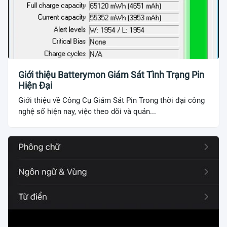
Giới thiệu Batterymon Giám Sát Tình Trạng Pin
Hiện Đại
Giới thiệu về Công Cụ Giám Sát Pin Trong thời đại công
nghệ số hiện nay, việc theo dõi và quản...