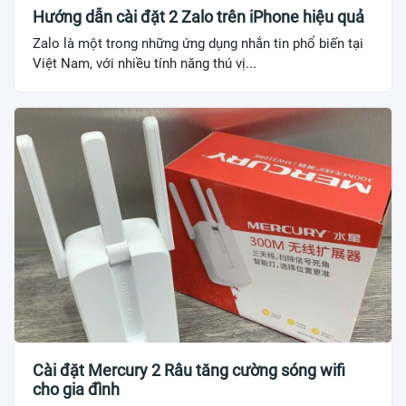
Hướng dẫn cài đặt 2 Zalo trên iPhone hiệu quả
Zalo là một trong những ứng dụng nhắn tin phổ biến tại
Việt Nam, với nhiều tính năng thú vị...
Cài đặt Mercury 2 Râu tăng cường sóng wifi
cho gia đình