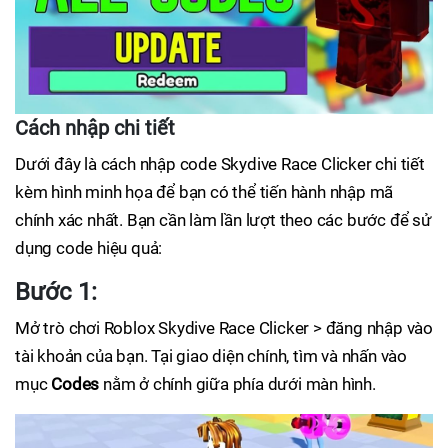
Cách nhập chi tiết
Dưới đây là cách nhập code Skydive Race Clicker chi tiết
kèm hình minh họa để bạn có thể tiến hành nhập mã
chính xác nhất. Bạn cần làm lần lượt theo các bước để sử
dụng code hiệu quả:
Bước 1:
Mở trò chơi Roblox Skydive Race Clicker > đăng nhập vào
tài khoản của bạn. Tại giao diện chính, tìm và nhấn vào
mục
Codes
nằm ở chính giữa phía dưới màn hình.