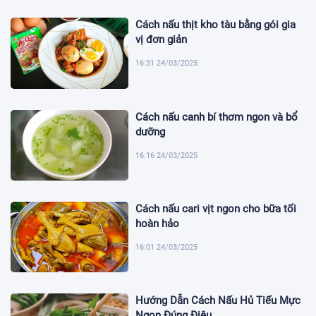
Cách nấu thịt kho tàu bằng gói gia
vị đơn giản
16:31 24/03/2025
Cách nấu canh bí thơm ngon và bổ
dưỡng
16:16 24/03/2025
Cách nấu cari vịt ngon cho bữa tối
hoàn hảo
16:01 24/03/2025
Hướng Dẫn Cách Nấu Hủ Tiếu Mực
Ngon Đúng Điệu