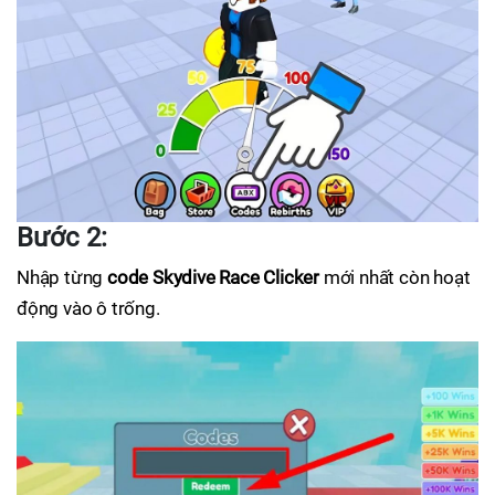
Bước 2:
Nhập từng
code Skydive Race Clicker
mới nhất còn hoạt
động vào ô trống.