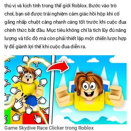
thú vị và kịch tính trong thế giới Roblox. Bước vào trò
chơi, bạn sẽ được trải nghiệm cảm giác hồi hộp khi cố
gắng nhấp chuột càng nhanh càng tốt trước khi cuộc đua
chính thức bắt đầu. Mục tiêu không chỉ là tích lũy đủ năng
lượng và tốc độ mà còn phải thiết lập một chiến lược hợp
lý để giành lợi thế khi cuộc đua diễn ra.
Game Skydive Race Clicker trong Roblox