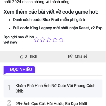
nhất 2024 nhanh chóng và thành công.
Xem thêm các bài viết về code game hot:
Danh sách code Blox Fruit miễn phí giá trị
Full code King Legacy mới nhất nhận Reset, x2 Exp
Bạn nghĩ sao về bài
viết này?
0
Thích
Chia sẻ
ĐỌC NHIỀU
Khám Phá Hình Ảnh Nữ Cute Với Phong Cách
Chibi
99+ Ảnh Cục Cứt Hài Hước, Bá Đạo Nhất