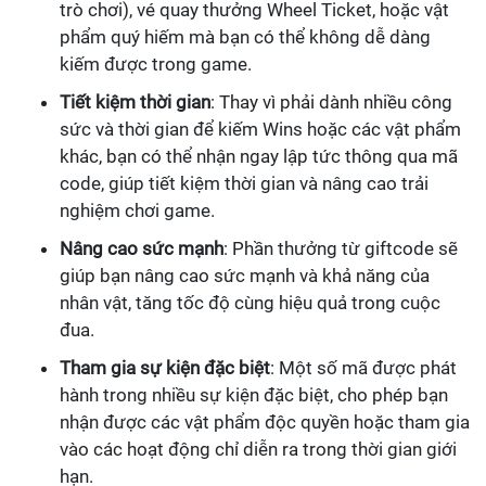
trò chơi), vé quay thưởng Wheel Ticket, hoặc vật
phẩm quý hiếm mà bạn có thể không dễ dàng
kiếm được trong game.
Tiết kiệm thời gian
: Thay vì phải dành nhiều công
sức và thời gian để kiếm Wins hoặc các vật phẩm
khác, bạn có thể nhận ngay lập tức thông qua mã
code, giúp tiết kiệm thời gian và nâng cao trải
nghiệm chơi game.
Nâng cao sức mạnh
: Phần thưởng từ giftcode sẽ
giúp bạn nâng cao sức mạnh và khả năng của
nhân vật, tăng tốc độ cùng hiệu quả trong cuộc
đua.
Tham gia sự kiện đặc biệt
: Một số mã được phát
hành trong nhiều sự kiện đặc biệt, cho phép bạn
nhận được các vật phẩm độc quyền hoặc tham gia
vào các hoạt động chỉ diễn ra trong thời gian giới
hạn.