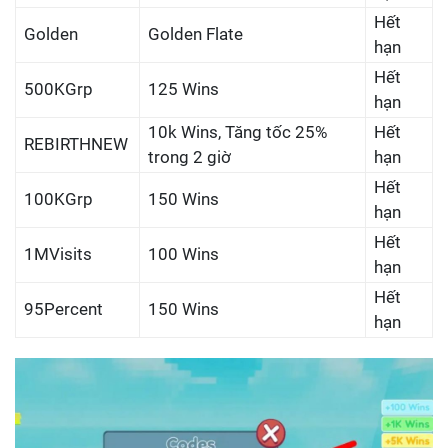
Hết
Golden
Golden Flate
hạn
Hết
500KGrp
125 Wins
hạn
10k Wins, Tăng tốc 25%
Hết
REBIRTHNEW
trong 2 giờ
hạn
Hết
100KGrp
150 Wins
hạn
Hết
1MVisits
100 Wins
hạn
Hết
95Percent
150 Wins
hạn