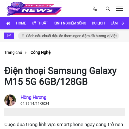
HOME
KỸ THUẬT
KINH NGHIỆM SỐNG
DU LỊCH
LÀM ĐẸP
Cách nấu chuối đậu ốc thơm ngon đậm đà hương vị Việt
Khám
Trang chủ
Công Nghệ
Điện thoại Samsung Galaxy
M15 5G 6GB/128GB
Hồng Hương
04:15 14/11/2024
Cuộc đua trong lĩnh vực smartphone ngày càng trở nên