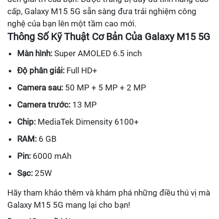
cấp, Galaxy M15 5G sẵn sàng đưa trải nghiệm công
nghệ của bạn lên một tầm cao mới.
Thông Số Kỹ Thuật Cơ Bản Của Galaxy M15 5G
Màn hình:
Super AMOLED 6.5 inch
Độ phân giải:
Full HD+
Camera sau:
50 MP + 5 MP + 2 MP
Camera trước:
13 MP
Chip:
MediaTek Dimensity 6100+
RAM:
6 GB
Pin:
6000 mAh
Sạc:
25W
Hãy tham khảo thêm và khám phá những điều thú vị mà
Galaxy M15 5G mang lại cho bạn!