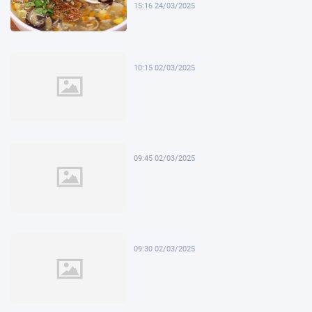
15:16 24/03/2025
10:15 02/03/2025
09:45 02/03/2025
09:30 02/03/2025