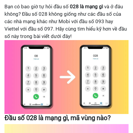
Bạn có bao giờ tự hỏi đầu số
028 là mạng gì
và ở đâu
không? Đầu số 028 không giống như các đầu số của
các nhà mạng khác như Mobi với đầu số 093 hay
Viettel với đầu số 097. Hãy cùng tìm hiểu kỹ hơn về đầu
số này trong bài viết dưới đây!
Đầu số 028 là mạng gì, mã vùng nào?