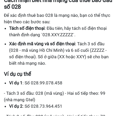
Cách nhận biết nhà mạng của thuê bao đầu
số 028
Để xác định thuê bao 028 là mạng nào, bạn có thể thực
hiện theo các bước sau:
Tách số điện thoại
: Đầu tiên, hãy tách số điện thoại
thành định dạng `028.XXY.ZZZZZ`.
Xác định mã vùng và số điện thoại
: Tách 3 số đầu
(028 - mã vùng Hồ Chí Minh) và 6 số cuối (ZZZZZ -
số điện thoại). Số ở giữa (XX hoặc XXY) sẽ cho bạn
biết nhà mạng nào.
Ví dụ cụ thể
Ví dụ 1
: Số 028.99.078.458
- Tách 3 số đầu: 028 (mã vùng) - Hai số tiếp theo: 99
(nhà mạng Gtel)
Ví dụ 2
: Số 028.73.964.451