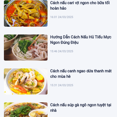
Cách nấu cari vịt ngon cho bữa tối
hoàn hảo
16:01 24/03/2025
Hướng Dẫn Cách Nấu Hủ Tiếu Mực
Ngon Đúng Điệu
15:46 24/03/2025
Cách nấu canh ngao dứa thanh mát
cho mùa hè
15:31 24/03/2025
Cách nấu súp gà ngô ngon tuyệt tại
nhà