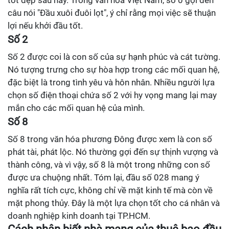
tốt đẹp sau này. Trong văn hóa Việt Nam, số 0 gợi đến
câu nói "Đầu xuôi đuôi lọt", ý chỉ rằng mọi việc sẽ thuận
lợi nếu khởi đầu tốt.
Số 2
Số 2 được coi là con số của sự hạnh phúc và cát tường.
Nó tượng trưng cho sự hòa hợp trong các mối quan hệ,
đặc biệt là trong tình yêu và hôn nhân. Nhiều người lựa
chọn số điện thoại chứa số 2 với hy vọng mang lại may
mắn cho các mối quan hệ của mình.
Số 8
Số 8 trong văn hóa phương Đông được xem là con số
phát tài, phát lộc. Nó thường gợi đến sự thịnh vượng và
thành công, và vì vậy, số 8 là một trong những con số
được ưa chuộng nhất. Tóm lại, đầu số 028 mang ý
nghĩa rất tích cực, không chỉ về mặt kinh tế mà còn về
mặt phong thủy. Đây là một lựa chọn tốt cho cá nhân và
doanh nghiệp kinh doanh tại TP.HCM.