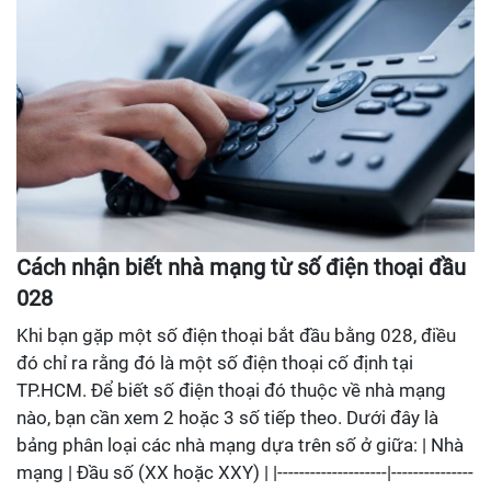
Cách nhận biết nhà mạng từ số điện thoại đầu
028
Khi bạn gặp một số điện thoại bắt đầu bằng 028, điều
đó chỉ ra rằng đó là một số điện thoại cố định tại
TP.HCM. Để biết số điện thoại đó thuộc về nhà mạng
nào, bạn cần xem 2 hoặc 3 số tiếp theo. Dưới đây là
bảng phân loại các nhà mạng dựa trên số ở giữa: | Nhà
mạng | Đầu số (XX hoặc XXY) | |--------------------|---------------