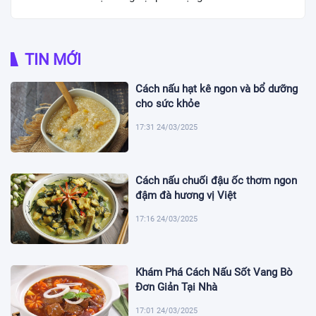
TIN MỚI
Cách nấu hạt kê ngon và bổ dưỡng
cho sức khỏe
17:31 24/03/2025
Cách nấu chuối đậu ốc thơm ngon
đậm đà hương vị Việt
17:16 24/03/2025
Khám Phá Cách Nấu Sốt Vang Bò
Đơn Giản Tại Nhà
17:01 24/03/2025