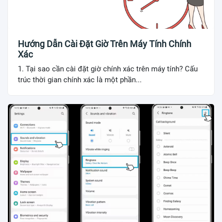
Hướng Dẫn Cài Đặt Giờ Trên Máy Tính Chính
Xác
1. Tại sao cần cài đặt giờ chính xác trên máy tính? Cấu
trúc thời gian chính xác là một phần...