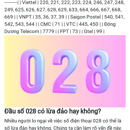
---------| | Viettel | 220, 221, 222, 223, 224, 246, 247, 248,
249, 625, 626, 627, 628, 629, 633, 664, 666, 667, 668,
669 | | VNPT | 35, 36, 37, 39 | | Saigon Postel | 540, 541,
542, 543, 544 | | CMC | 71 | | VTC | 445, 450 | | Đông
Dương Telecom | 7779 | | FPT | 73 | | Gtel | 99 |
Đầu số 028 có lừa đảo hay không?
Nhiều người lo ngại về việc số điện thoại 028 có thể là
số lừa đảo hay không. Chúng ta cần làm rõ vấn đề này.