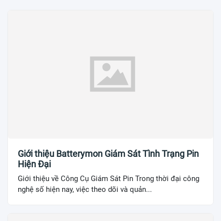
Giới thiệu Batterymon Giám Sát Tình Trạng Pin
Hiện Đại
Giới thiệu về Công Cụ Giám Sát Pin Trong thời đại công
nghệ số hiện nay, việc theo dõi và quản...