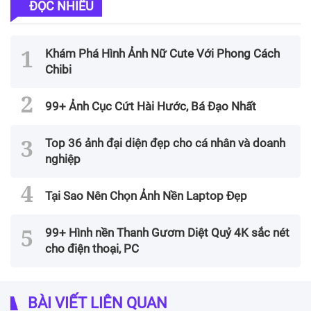
ĐỌC NHIỀU
Khám Phá Hình Ảnh Nữ Cute Với Phong Cách
Chibi
99+ Ảnh Cục Cứt Hài Hước, Bá Đạo Nhất
Top 36 ảnh đại diện đẹp cho cá nhân và doanh
nghiệp
Tại Sao Nên Chọn Ảnh Nền Laptop Đẹp
99+ Hình nền Thanh Gươm Diệt Quỷ 4K sắc nét
cho điện thoại, PC
BÀI VIẾT LIÊN QUAN