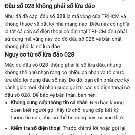
Đầu số 028 không phải số lừa đảo
Như đã đề cập, đầu số
028
là mã vùng của TP.HCM và
không thuộc về bất kỳ nhà mạng nào. Điều này có nghĩa
là tất cả các số điện thoại cố định tại TP.HCM đều phải
sử dụng mã vùng này, do đó đầu số 028 về bản chất
không phải là số lừa đảo.
Nguy cơ từ số lừa đảo 028
Mặc dù đầu số 028 không phải là số lừa đảo, nhưng
không thể phủ nhận rằng có nhiều cá nhân và tổ chức
lừa đảo lợi dụng đầu số này. Do đó, bạn cần phải cực kỳ
cảnh giác mỗi khi nhận cuộc gọi từ các số điện thoại có
đầu số 028. Để bảo vệ bản thân, bạn nên:
Không cung cấp thông tin cá nhân
: Nếu bạn không
quen biết người gọi, hãy từ chối cung cấp bất kỳ
thông tin nào, như số thẻ tín dụng hay mã xác thực.
Kiểm tra số điện thoại
: Trước khi trả lời hoặc gọi lại,