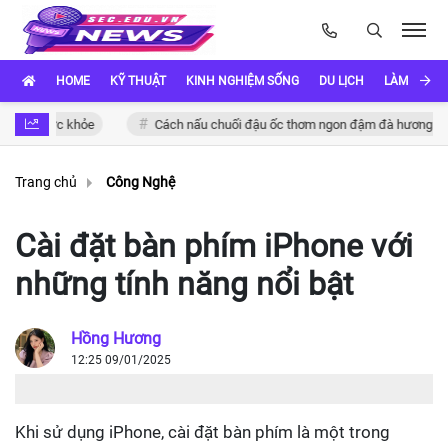
HOME
KỸ THUẬT
KINH NGHIỆM SỐNG
DU LỊCH
LÀM ĐẸP
 sức khỏe
Cách nấu chuối đậu ốc thơm ngon đậm đà hương vị Việt
Trang chủ
Công Nghệ
Cài đặt bàn phím iPhone với
những tính năng nổi bật
Hồng Hương
12:25 09/01/2025
Khi sử dụng iPhone, cài đặt bàn phím là một trong