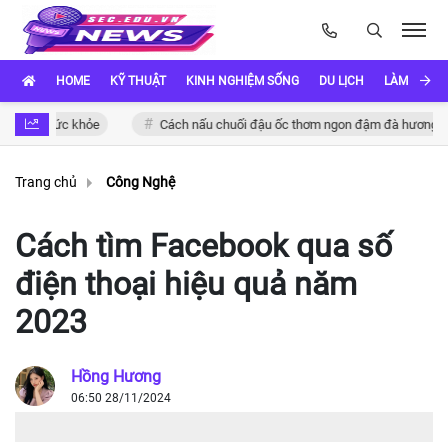
HOME
KỸ THUẬT
KINH NGHIỆM SỐNG
DU LỊCH
LÀM ĐẸP
ho sức khỏe
Cách nấu chuối đậu ốc thơm ngon đậm đà hương vị Việt
Trang chủ
Công Nghệ
Cách tìm Facebook qua số
điện thoại hiệu quả năm
2023
Hồng Hương
06:50 28/11/2024