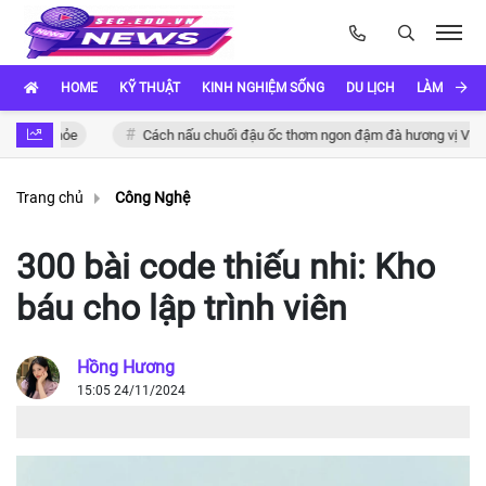
HOME
KỸ THUẬT
KINH NGHIỆM SỐNG
DU LỊCH
LÀM ĐẸP
ức khỏe
Cách nấu chuối đậu ốc thơm ngon đậm đà hương vị Việt
Trang chủ
Công Nghệ
300 bài code thiếu nhi: Kho
báu cho lập trình viên
Hồng Hương
15:05 24/11/2024