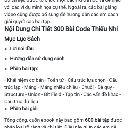
Bộ tài liệu được tổ chức một cách khoa học và dễ hiểu
với các ví dụ minh họa cụ thể. Ngoài ra, các bài giảng
video cũng được bổ sung để hướng dẫn các em cách
giải quyết các bài tập.
Nội Dung Chi Tiết 300 Bài Code Thiếu Nhi
Mục Lục Sách
Lời nói đầu
Hướng dẫn sử dụng sách
Phần bài tập:
- Khái niệm cơ bản - Toán tử - Cấu trúc lựa chọn - Cấu
trúc lặp - Mảng - Mảng nhiều chiều - Chuỗi - Đệ quy -
Structure - Union - Bit Field - Tập tin - Các vấn đề khác -
Cấu trúc dữ liệu
Phần bài giải
Tổng cộng, cuốn ebook này bao gồm
600 bài tập
được
phân loại rõ ràng và chi tiết. Điều này giúp các em dễ