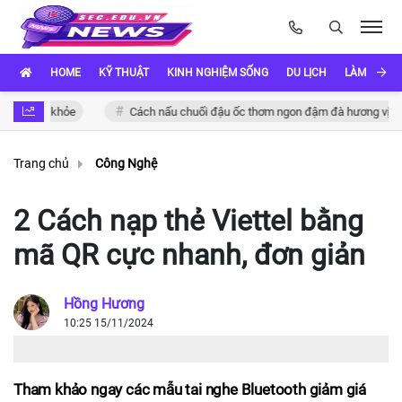
HOME
KỸ THUẬT
KINH NGHIỆM SỐNG
DU LỊCH
LÀM ĐẸP
 sức khỏe
Cách nấu chuối đậu ốc thơm ngon đậm đà hương vị Việt
Trang chủ
Công Nghệ
2 Cách nạp thẻ Viettel bằng
mã QR cực nhanh, đơn giản
Hồng Hương
10:25 15/11/2024
Tham khảo ngay các mẫu tai nghe Bluetooth giảm giá