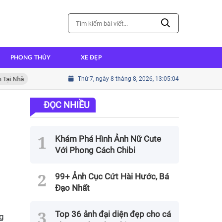
PHONG THỦY
XE ĐẸP
à
Cách nấu cháo ếch thơm ngon đậm đà hương vị
Thứ 7, ngày 8 tháng 8, 2026, 13:05:06
Cách nấu t
ĐỌC NHIỀU
Khám Phá Hình Ảnh Nữ Cute
Với Phong Cách Chibi
99+ Ảnh Cục Cứt Hài Hước, Bá
Đạo Nhất
Top 36 ảnh đại diện đẹp cho cá
ng