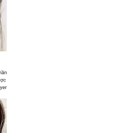
phần
ược
ayer