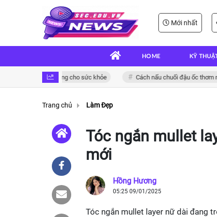
Mới nhất
HOME
KỸ THUẬ
ngon và bổ dưỡng cho sức khỏe
Cách nấu chuối đậu ốc thơm ngon đậm
Trang chủ
Làm Đẹp
Tóc ngắn mullet lay
mới
Hồng Hương
05:25 09/01/2025
Tóc ngắn mullet layer nữ dài đang 