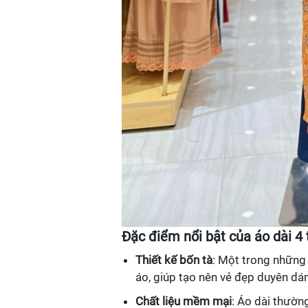
Đặc điểm nổi bật của áo dài 4 
Thiết kế bốn tà
: Một trong những 
áo, giúp tạo nên vẻ đẹp duyên dán
Chất liệu mềm mại
: Áo dài thườn