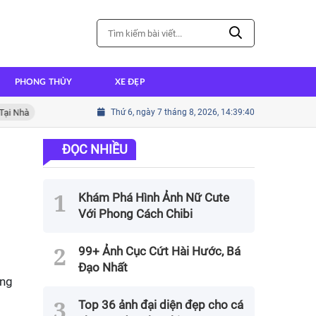
PHONG THỦY
XE ĐẸP
Cách nấu cháo ếch thơm ngon đậm đà hương vị
Thứ 6, ngày 7 tháng 8, 2026, 14:39:42
Cách nấu thị
ĐỌC NHIỀU
Khám Phá Hình Ảnh Nữ Cute
Với Phong Cách Chibi
99+ Ảnh Cục Cứt Hài Hước, Bá
Đạo Nhất
áng
Top 36 ảnh đại diện đẹp cho cá