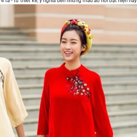
 tà - từ thiết kế, ý nghĩa đến những mẫu áo nổi bật hiện nay