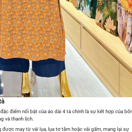
tà
đặc điểm nổi bật của áo dài 4 tà chính là sự kết hợp của bốn
g và thanh lịch.
g được may từ vải lụa, lụa tơ tằm hoặc vải gấm, mang lại sự