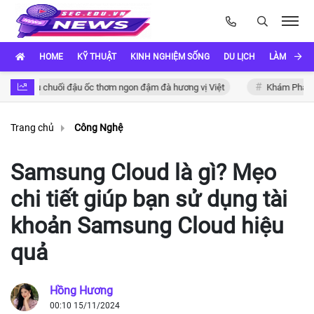
HOME
KỸ THUẬT
KINH NGHIỆM SỐNG
DU LỊCH
LÀM ĐẸP
nấu chuối đậu ốc thơm ngon đậm đà hương vị Việt
Khám Phá Cách Nấ
Trang chủ
Công Nghệ
Samsung Cloud là gì? Mẹo
chi tiết giúp bạn sử dụng tài
khoản Samsung Cloud hiệu
quả
Hồng Hương
00:10 15/11/2024