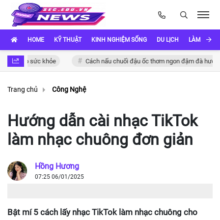
HOME
KỸ THUẬT
KINH NGHIỆM SỐNG
DU LỊCH
LÀM ĐẸP
g cho sức khỏe
Cách nấu chuối đậu ốc thơm ngon đậm đà hương vị Vi
Trang chủ
Công Nghệ
Hướng dẫn cài nhạc TikTok
làm nhạc chuông đơn giản
Hồng Hương
07:25 06/01/2025
Bật mí 5 cách lấy nhạc TikTok làm nhạc chuông cho