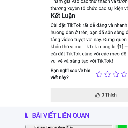
Tham gia vào các thử thách và tương
thường xuyên tổ chức các sự kiện v
Kết Luận
Cài đặt TikTok rất dễ dàng và nhan
hướng dẫn ở trên, bạn đã sẵn sàng đ
tảng video tuyệt vời này. Đừng quên
khắc thú vị mà TikTok mang lại![1] --
cài đặt TikTok cùng với các mẹo để
vui vẻ và sáng tạo với TikTok!
Bạn nghĩ sao về bài
viết này?
0
Thích
BÀI VIẾT LIÊN QUAN