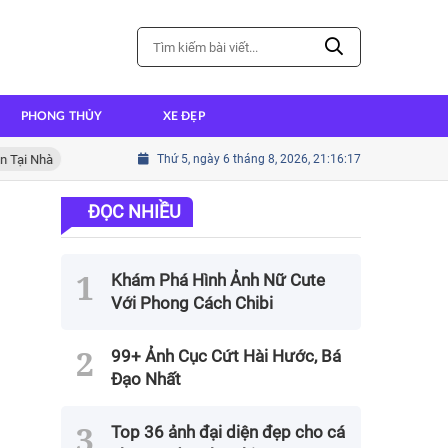
PHONG THỦY
XE ĐẸP
 Nhà
Cách nấu cháo ếch thơm ngon đậm đà hương vị
Thứ 5, ngày 6 tháng 8, 2026, 21:16:18
Cách n
ĐỌC NHIỀU
Khám Phá Hình Ảnh Nữ Cute
Với Phong Cách Chibi
99+ Ảnh Cục Cứt Hài Hước, Bá
Đạo Nhất
Top 36 ảnh đại diện đẹp cho cá