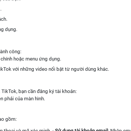
.
ách.
ng dụng.
hành công:
 chính hoặc menu ứng dụng.
TikTok với những video nổi bật từ người dùng khác.
 TikTok, bạn cần đăng ký tài khoản:
n phải của màn hình.
bao gồm:
n thoại và mã xác minh. -
Sử dụng tài khoản email
: Nhập ema