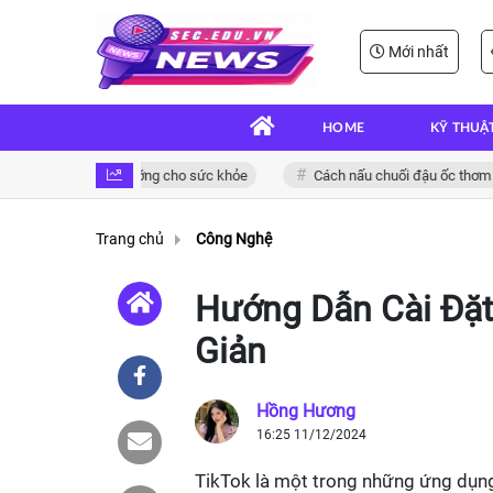
Mới nhất
HOME
KỸ THUẬ
 kê ngon và bổ dưỡng cho sức khỏe
Cách nấu chuối đậu ốc thơm ngon
Trang chủ
Công Nghệ
Hướng Dẫn Cài Đặt
Giản
Hồng Hương
16:25 11/12/2024
TikTok là một trong những ứng dụng c