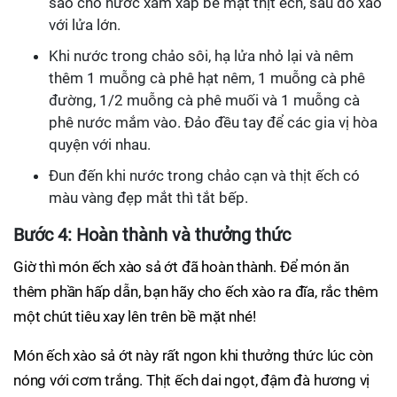
sao cho nước xăm xắp bề mặt thịt ếch, sau đó xào
với lửa lớn.
Khi nước trong chảo sôi, hạ lửa nhỏ lại và nêm
thêm 1 muỗng cà phê hạt nêm, 1 muỗng cà phê
đường, 1/2 muỗng cà phê muối và 1 muỗng cà
phê nước mắm vào. Đảo đều tay để các gia vị hòa
quyện với nhau.
Đun đến khi nước trong chảo cạn và thịt ếch có
màu vàng đẹp mắt thì tắt bếp.
Bước 4: Hoàn thành và thưởng thức
Giờ thì món ếch xào sả ớt đã hoàn thành. Để món ăn
thêm phần hấp dẫn, bạn hãy cho ếch xào ra đĩa, rắc thêm
một chút tiêu xay lên trên bề mặt nhé!
Món ếch xào sả ớt này rất ngon khi thưởng thức lúc còn
nóng với cơm trắng. Thịt ếch dai ngọt, đậm đà hương vị