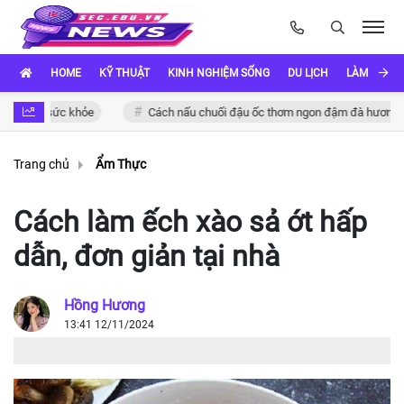
HOME
KỸ THUẬT
KINH NGHIỆM SỐNG
DU LỊCH
LÀM ĐẸP
o sức khỏe
Cách nấu chuối đậu ốc thơm ngon đậm đà hương vị Việt
Trang chủ
Ẩm Thực
Cách làm ếch xào sả ớt hấp
dẫn, đơn giản tại nhà
Hồng Hương
13:41 12/11/2024