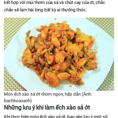
kết hợp với mùi thơm của sả và chút cay của ớt, chắc
chắn sẽ làm hài lòng bất kỳ ai thưởng thức.
Món ếch xào sả ớt thơm ngon, hấp dẫn (Ảnh:
bachhoaxanh)
Những lưu ý khi làm ếch xào sả ớt
Khi thực hiện món ếch xào sả ớt, bạn nên lưu ý một số