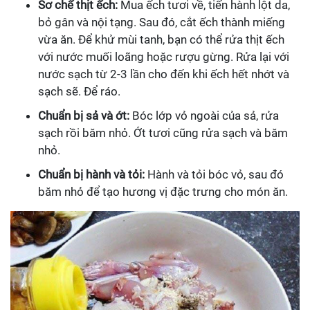
Sơ chế thịt ếch:
Mua ếch tươi về, tiến hành lột da,
bỏ gân và nội tạng. Sau đó, cắt ếch thành miếng
vừa ăn. Để khử mùi tanh, bạn có thể rửa thịt ếch
với nước muối loãng hoặc rượu gừng. Rửa lại với
nước sạch từ 2-3 lần cho đến khi ếch hết nhớt và
sạch sẽ. Để ráo.
Chuẩn bị sả và ớt:
Bóc lớp vỏ ngoài của sả, rửa
sạch rồi băm nhỏ. Ớt tươi cũng rửa sạch và băm
nhỏ.
Chuẩn bị hành và tỏi:
Hành và tỏi bóc vỏ, sau đó
băm nhỏ để tạo hương vị đặc trưng cho món ăn.