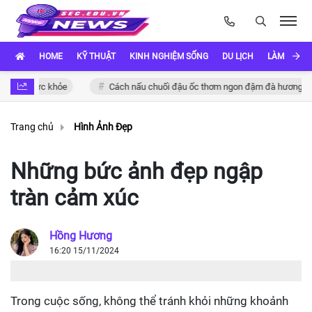
HOME
KỸ THUẬT
KINH NGHIỆM SỐNG
DU LỊCH
LÀM ĐẸP
o sức khỏe
Cách nấu chuối đậu ốc thơm ngon đậm đà hương vị Việt
Trang chủ
Hình Ảnh Đẹp
Những bức ảnh đẹp ngập
tràn cảm xúc
Hồng Hương
16:20 15/11/2024
Trong cuộc sống, không thể tránh khỏi những khoảnh