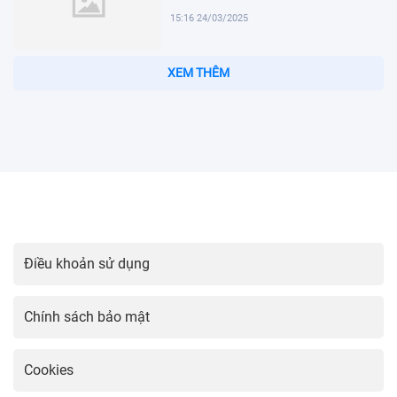
15:16 24/03/2025
XEM THÊM
McTominay Giúp Napoli Sống Lại Cơ Hội Giành Cúp Vô Địch
Serie A
Điều khoản sử dụng
Chính sách bảo mật
Cookies