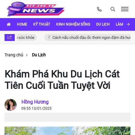
HOME
KỸ THUẬT
KINH NGHIỆM SỐNG
DU LỊCH
LÀM ĐẸP
 cho sức khỏe
Cách nấu chuối đậu ốc thơm ngon đậm đà hương vị Vi
Trang chủ
Du Lịch
Khám Phá Khu Du Lịch Cát
Tiên Cuối Tuần Tuyệt Vời
Hồng Hương
09:55 13/01/2025