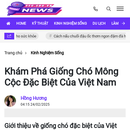
HOME
KỸ THUẬT
KINH NGHIỆM SỐNG
DU LỊCH
LÀM ĐẸP
g cho sức khỏe
Cách nấu chuối đậu ốc thơm ngon đậm đà hương vị Vi
Trang chủ
Kinh Nghiệm Sống
Khám Phá Giống Chó Mông
Cộc Đặc Biệt Của Việt Nam
Hồng Hương
04:15 24/02/2025
Giới thiệu về giống chó đặc biệt của Việt