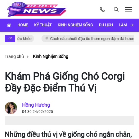
HOME
KỸ THUẬT
KINH NGHIỆM SỐNG
DU LỊCH
LÀM ĐẸP
o sức khỏe
Cách nấu chuối đậu ốc thơm ngon đậm đà hương vị Việt
Trang chủ
Kinh Nghiệm Sống
Khám Phá Giống Chó Corgi
Đầy Đặc Điểm Thú Vị
Hồng Hương
04:30 24/02/2025
Những điều thú vị về giống chó ngắn chân,