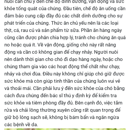
nuôi cần chú ý đến chế độ dinh dưỡng, vận động và sức
khỏe tổng quát của chúng. Đầu tiên, chế độ ăn uống cần
đảm bảo cung cấp đầy đủ các chất dinh dưỡng cho sự
phát triển của chúng. Thức ăn chủ yếu nên là các loại
thịt, cá, rau củ và sản phẩm từ sữa. Phần ăn hàng ngày
cũng cần được phân chia hợp lý, tránh cho chúng ăn quá
no hoặc quá ít. Về vận động, giống chó này rất năng
động và cần có không gian để chạy nhảy. Người nuôi
nên dành thời gian cho chó đi dạo hàng ngày, hoặc cho
chúng tham gia vào các hoạt động thể chất như chạy,
nhảy và chơi đùa. Điều này không chỉ giúp chó giữ được
sức khỏe mà còn giúp tinh thần của chúng luôn vui vẻ
và thoải mái. Cần phải lưu ý đến sức khỏe của chó bằng
cách đưa chúng đến bác sĩ thú y định kỳ để kiểm tra
sức khỏe và tiêm phòng đầy đủ. Bên cạnh đó, việc tắm
rửa và chải lông thường xuyên cũng rất quan trọng để
giữ bộ lông sạch sẽ, không bị bám bẩn và ngăn ngừa
các bệnh về da.