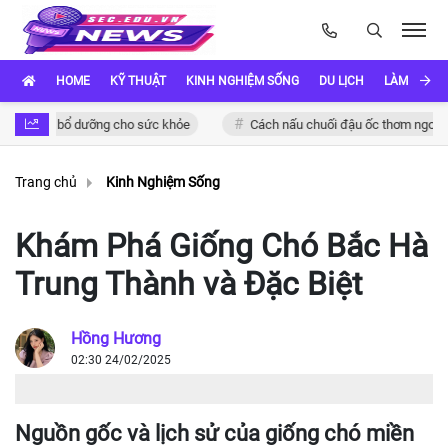
HOME
KỸ THUẬT
KINH NGHIỆM SỐNG
DU LỊCH
LÀM ĐẸP
và bổ dưỡng cho sức khỏe
Cách nấu chuối đậu ốc thơm ngon đậm đà 
Trang chủ
Kinh Nghiệm Sống
Khám Phá Giống Chó Bắc Hà
Trung Thành và Đặc Biệt
Hồng Hương
02:30 24/02/2025
Nguồn gốc và lịch sử của giống chó miền