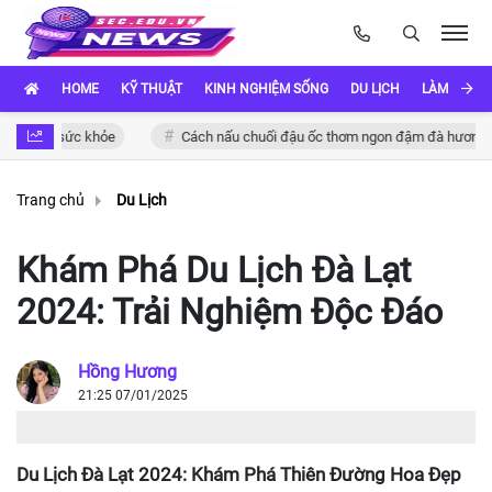
HOME
KỸ THUẬT
KINH NGHIỆM SỐNG
DU LỊCH
LÀM ĐẸP
o sức khỏe
Cách nấu chuối đậu ốc thơm ngon đậm đà hương vị Việt
Trang chủ
Du Lịch
Khám Phá Du Lịch Đà Lạt
2024: Trải Nghiệm Độc Đáo
Hồng Hương
21:25 07/01/2025
Du Lịch Đà Lạt 2024: Khám Phá Thiên Đường Hoa Đẹp