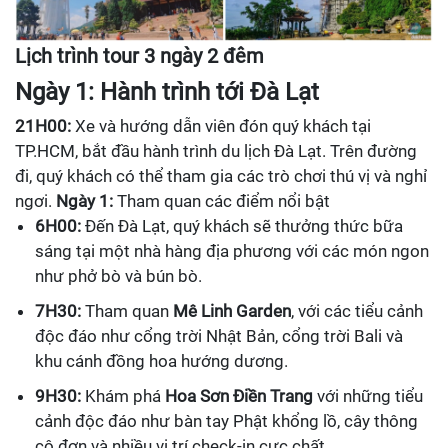
Lịch trình tour 3 ngày 2 đêm
Ngày 1: Hành trình tới Đà Lạt
21H00:
Xe và hướng dẫn viên đón quý khách tại
TP.HCM, bắt đầu hành trình du lịch Đà Lạt. Trên đường
đi, quý khách có thể tham gia các trò chơi thú vị và nghỉ
ngơi.
Ngày 1:
Tham quan các điểm nổi bật
6H00:
Đến Đà Lạt, quý khách sẽ thưởng thức bữa
sáng tại một nhà hàng địa phương với các món ngon
như phở bò và bún bò.
7H30:
Tham quan
Mê Linh Garden
, với các tiểu cảnh
độc đáo như cổng trời Nhật Bản, cổng trời Bali và
khu cánh đồng hoa hướng dương.
9H30:
Khám phá
Hoa Sơn Điền Trang
với những tiểu
cảnh độc đáo như bàn tay Phật khổng lồ, cây thông
cô đơn và nhiều vị trí check-in cực chất.