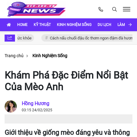
HOME
KỸ THUẬT
KINH NGHIỆM SỐNG
DU LỊCH
LÀM ĐẸP
o sức khỏe
Cách nấu chuối đậu ốc thơm ngon đậm đà hương vị Việt
Trang chủ
Kinh Nghiệm Sống
Khám Phá Đặc Điểm Nổi Bật
Của Mèo Anh
Hồng Hương
03:15 24/02/2025
Giới thiệu về giống mèo đáng yêu và thông