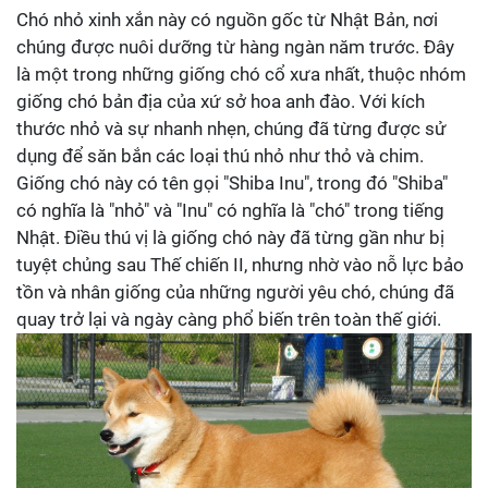
Chó nhỏ xinh xắn này có nguồn gốc từ Nhật Bản, nơi
chúng được nuôi dưỡng từ hàng ngàn năm trước. Đây
là một trong những giống chó cổ xưa nhất, thuộc nhóm
giống chó bản địa của xứ sở hoa anh đào. Với kích
thước nhỏ và sự nhanh nhẹn, chúng đã từng được sử
dụng để săn bắn các loại thú nhỏ như thỏ và chim.
Giống chó này có tên gọi "Shiba Inu", trong đó "Shiba"
có nghĩa là "nhỏ" và "Inu" có nghĩa là "chó" trong tiếng
Nhật. Điều thú vị là giống chó này đã từng gần như bị
tuyệt chủng sau Thế chiến II, nhưng nhờ vào nỗ lực bảo
tồn và nhân giống của những người yêu chó, chúng đã
quay trở lại và ngày càng phổ biến trên toàn thế giới.