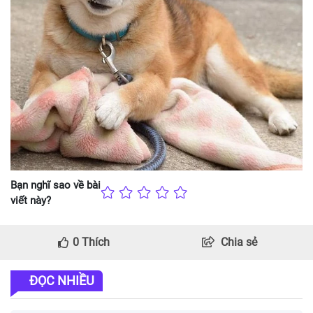
Bạn nghĩ sao về bài
viết này?
0
Thích
Chia sẻ
ĐỌC NHIỀU