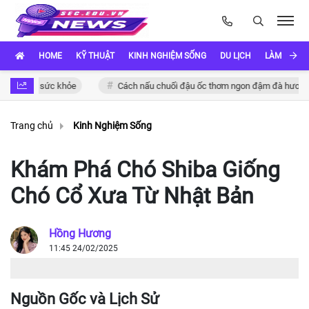
HOME
KỸ THUẬT
KINH NGHIỆM SỐNG
DU LỊCH
LÀM ĐẸP
ho sức khỏe
Cách nấu chuối đậu ốc thơm ngon đậm đà hương vị Việt
Trang chủ
Kinh Nghiệm Sống
Khám Phá Chó Shiba Giống
Chó Cổ Xưa Từ Nhật Bản
Hồng Hương
11:45 24/02/2025
Nguồn Gốc và Lịch Sử