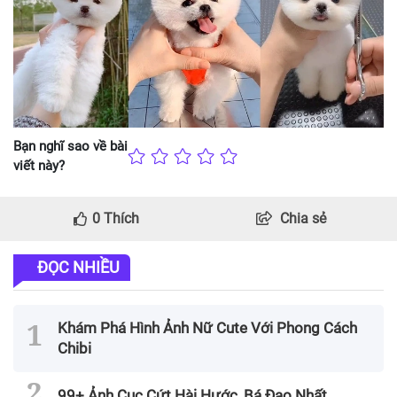
Bạn nghĩ sao về bài
viết này?
0
Thích
Chia sẻ
ĐỌC NHIỀU
Khám Phá Hình Ảnh Nữ Cute Với Phong Cách
Chibi
99+ Ảnh Cục Cứt Hài Hước, Bá Đạo Nhất