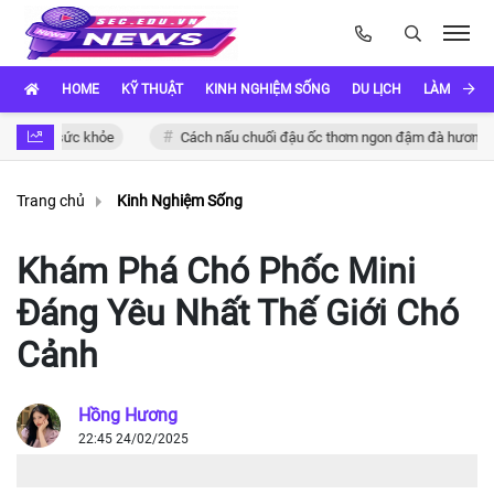
HOME
KỸ THUẬT
KINH NGHIỆM SỐNG
DU LỊCH
LÀM ĐẸP
o sức khỏe
Cách nấu chuối đậu ốc thơm ngon đậm đà hương vị Việt
Trang chủ
Kinh Nghiệm Sống
Khám Phá Chó Phốc Mini
Đáng Yêu Nhất Thế Giới Chó
Cảnh
Hồng Hương
22:45 24/02/2025