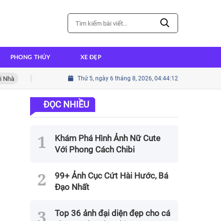
PHONG THỦY
XE ĐẸP
Cách nấu cháo ếch thơm ngon đậm đà hương vị
Thứ 5, ngày 6 tháng 8, 2026, 04:44:13
Cách nấu thịt
ĐỌC NHIỀU
Khám Phá Hình Ảnh Nữ Cute
Với Phong Cách Chibi
99+ Ảnh Cục Cứt Hài Hước, Bá
Đạo Nhất
Top 36 ảnh đại diện đẹp cho cá