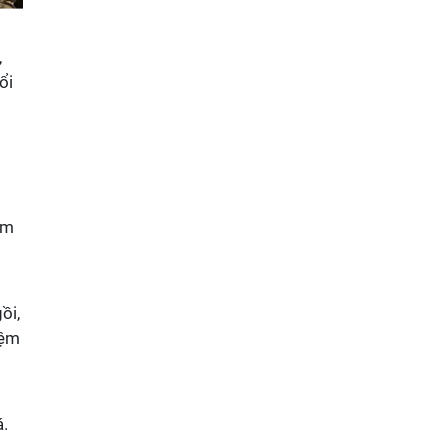
,
ổi
ìm
ồi,
iệm
á.