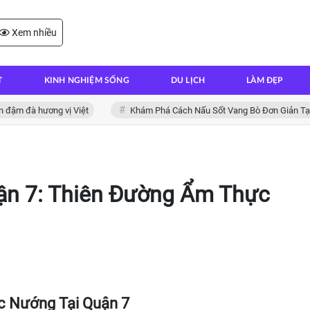
Xem nhiều
T
KINH NGHIỆM SỐNG
DU LỊCH
LÀM ĐẸP
à hương vị Việt
Khám Phá Cách Nấu Sốt Vang Bò Đơn Giản Tại Nhà
n 7: Thiên Đường Ẩm Thực
c Nướng Tại Quận 7