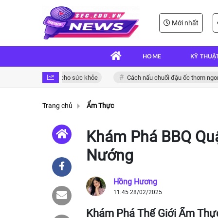
Mới nhất
HOME
KỸ THUẬ
n và bổ dưỡng cho sức khỏe
Cách nấu chuối đậu ốc thơm ngon đậm đ
Trang chủ
Ẩm Thực
Khám Phá BBQ Quậ
Nướng
Hồng Hương
11:45 28/02/2025
Khám Phá Thế Giới Ẩm Thự