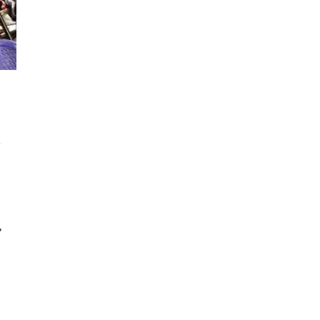
a
,
p