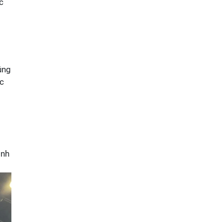
c
g
úng
ác
inh