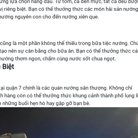
ững lựa chọn hàng đầu. Từ tôm, cá đến mực, tất cả đều đượ
vị riêng biệt. Bạn có thể thưởng thức các món hải sản nướn
 nướng nguyên con cho đến nướng xiên que.
củ cũng là một phần không thể thiếu trong bữa tiệc nướng. Ch
tạo nên sự cân bằng cho bữa ăn. Bạn có thể thưởng thức c
òi nướng thơm ngon, chấm cùng nước sốt chua ngọt.
 Biệt
ại quận 7 chính là các quán nướng sân thượng. Không chỉ
 hàng còn có thể thưởng thức khung cảnh thành phố lung l
o những buổi hẹn hò hay gặp gỡ bạn bè.