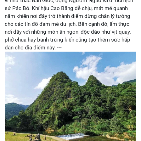
vĩ như thác Bản Giốc, động Ngườm Ngao và di tích lịch
sử Pác Bó. Khí hậu Cao Bằng dễ chịu, mát mẻ quanh
năm khiến nơi đây trở thành điểm dừng chân lý tưởng
cho các tín đồ đam mê du lịch. Bên cạnh đó, ẩm thực
nơi đây với những món ăn ngon, độc đáo như vịt quay,
phở chua hay bánh trứng kiến cũng tạo thêm sức hấp
dẫn cho địa điểm này. ---