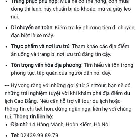
Trang phục phù hợp
: Mùa hè có thể nóng, còn mùa
đông thì lạnh, hãy chuẩn bị áo khoác, mũ và giày leo
núi.
Di chuyển an toàn
: Kiểm tra kỹ phương tiện di chuyển,
đặc biệt là xe máy.
Thực phẩm và nơi lưu trú
: Tham khảo các địa điểm
ăn uống và trang bị nơi lưu trú đáng tin cậy.
Tôn trọng văn hóa địa phương
: Tìm hiểu và tôn trọng
phong tục, tập quán của người dân nơi đây.
--- Hy vọng rằng với những gợi ý từ Sinhtour, bạn sẽ có
những trải nghiệm tuyệt vời khi khám phá địa điểm du
lịch Cao Bằng. Nếu cần hỗ trợ về tour du lịch hoặc
thông tin chi tiết hơn, đừng ngần ngại liên hệ với chúng
tôi.
Thông tin liên hệ:
Địa chỉ
: 14 Hàng Mành, Hoàn Kiếm, Hà Nội
Tel
: 02439.99.89.79