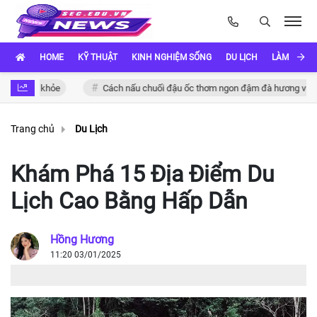
HOME
KỸ THUẬT
KINH NGHIỆM SỐNG
DU LỊCH
LÀM ĐẸP
c khỏe
Cách nấu chuối đậu ốc thơm ngon đậm đà hương vị Việt
Trang chủ
Du Lịch
Khám Phá 15 Địa Điểm Du
Lịch Cao Bằng Hấp Dẫn
Hồng Hương
11:20 03/01/2025