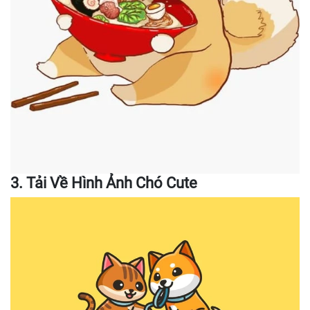
3. Tải Về Hình Ảnh Chó Cute