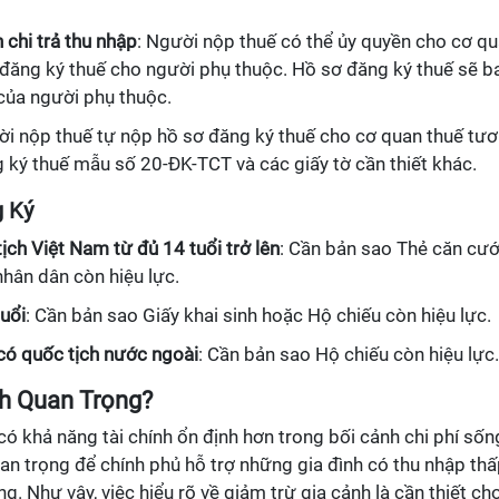
chi trả thu nhập
: Người nộp thuế có thể ủy quyền cho cơ q
c đăng ký thuế cho người phụ thuộc. Hồ sơ đăng ký thuế sẽ b
của người phụ thuộc.
ời nộp thuế tự nộp hồ sơ đăng ký thuế cho cơ quan thuế tư
ký thuế mẫu số 20-ĐK-TCT và các giấy tờ cần thiết khác.
g Ký
ịch Việt Nam từ đủ 14 tuổi trở lên
: Cần bản sao Thẻ căn cư
hân dân còn hiệu lực.
tuổi
: Cần bản sao Giấy khai sinh hoặc Hộ chiếu còn hiệu lực.
 có quốc tịch nước ngoài
: Cần bản sao Hộ chiếu còn hiệu lực.
nh Quan Trọng?
có khả năng tài chính ổn định hơn trong bối cảnh chi phí sốn
an trọng để chính phủ hỗ trợ những gia đình có thu nhập th
. Như vậy, việc hiểu rõ về giảm trừ gia cảnh là cần thiết ch