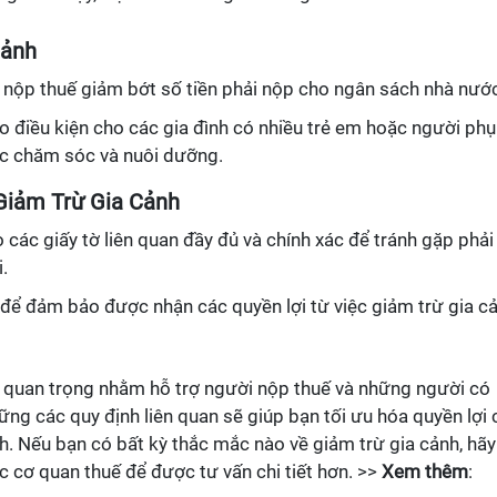
Cảnh
i nộp thuế giảm bớt số tiền phải nộp cho ngân sách nhà nướ
ạo điều kiện cho các gia đình có nhiều trẻ em hoặc người phụ
ệc chăm sóc và nuôi dưỡng.
Giảm Trừ Gia Cảnh
các giấy tờ liên quan đầy đủ và chính xác để tránh gặp phải
.
 để đảm bảo được nhận các quyền lợi từ việc giảm trừ gia cả
h quan trọng nhằm hỗ trợ người nộp thuế và những người có
ng các quy định liên quan sẽ giúp bạn tối ưu hóa quyền lợi 
h. Nếu bạn có bất kỳ thắc mắc nào về giảm trừ gia cảnh, hãy
ác cơ quan thuế để được tư vấn chi tiết hơn. >>
Xem thêm
: