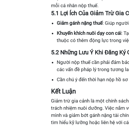
mỗi cá nhân nộp thuế.
5.1 Lợi Ích Của Giảm Trừ Gia 
Giảm gánh nặng thuế
: Giúp ngườ
Khuyến khích nuôi dạy con cái
: T
thuộc có thêm động lực trong vi
5.2 Những Lưu Ý Khi Đăng Ký 
Người nộp thuế cần phải đảm bảo 
các vấn đề pháp lý trong tương lai
Cần chú ý đến thời hạn nộp hồ sơ
Kết Luận
Giảm trừ gia cảnh là một chính sác
trách nhiệm nuôi dưỡng. Việc nắm vữ
mình và giảm bớt gánh nặng tài chín
tìm hiểu kỹ lưỡng hoặc liên hệ với c