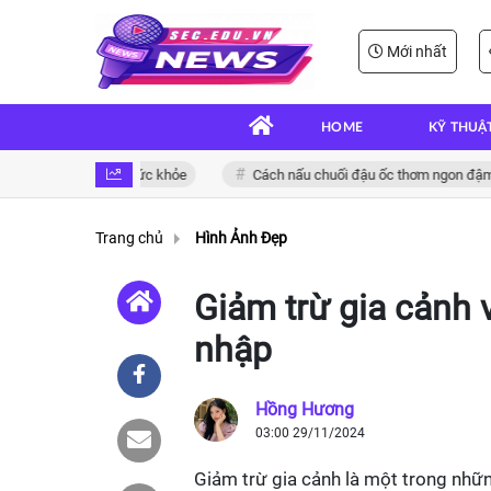
Mới nhất
HOME
KỸ THUẬ
và bổ dưỡng cho sức khỏe
Cách nấu chuối đậu ốc thơm ngon đậm đà h
Trang chủ
Hình Ảnh Đẹp
Giảm trừ gia cảnh 
nhập
Hồng Hương
03:00 29/11/2024
Giảm trừ gia cảnh là một trong nhữn