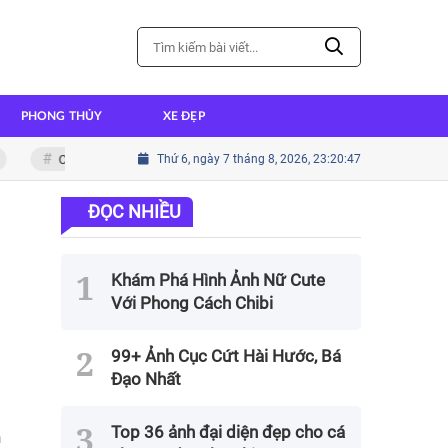
PHONG THỦY
XE ĐẸP
Cách nấu cháo ếch thơm ngon đậm đà hương vị
Thứ 6, ngày 7 tháng 8, 2026, 23:20:49
Cách nấu thịt kh
ĐỌC NHIỀU
Khám Phá Hình Ảnh Nữ Cute
Với Phong Cách Chibi
99+ Ảnh Cục Cứt Hài Hước, Bá
Đạo Nhất
Top 36 ảnh đại diện đẹp cho cá
n