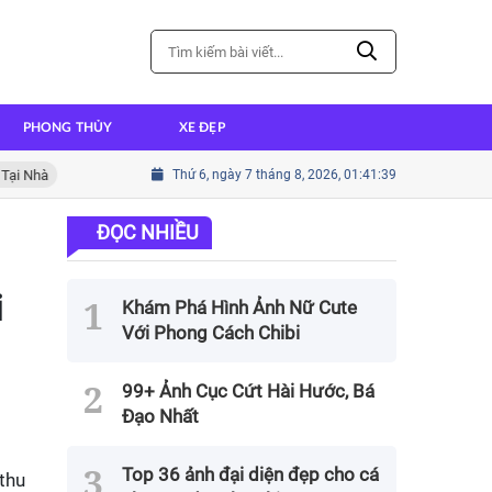
PHONG THỦY
XE ĐẸP
 Nhà
Cách nấu cháo ếch thơm ngon đậm đà hương vị
Thứ 6, ngày 7 tháng 8, 2026, 01:41:40
Cách nấ
ĐỌC NHIỀU
i
Khám Phá Hình Ảnh Nữ Cute
Với Phong Cách Chibi
99+ Ảnh Cục Cứt Hài Hước, Bá
Đạo Nhất
Top 36 ảnh đại diện đẹp cho cá
thu