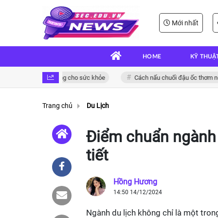
Mới nhất
HOME
KỸ THUẬ
kê ngon và bổ dưỡng cho sức khỏe
Cách nấu chuối đậu ốc thơm ngon 
Trang chủ
Du Lịch
Điểm chuẩn ngành d
tiết
Hồng Hương
14:50 14/12/2024
Ngành du lịch không chỉ là một tron