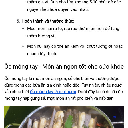
thấm gia vị. Đun nhỏ lửa khoảng 5-10 phút để các 
nguyên liệu hòa quyện vào nhau.
Hoàn thành và thưởng thức
:
Múc món nui ra tô, rắc rau thơm lên trên để tăng 
thêm hương vị.
Món nui này có thể ăn kèm với chút tương ớt hoặc 
chanh tùy thích.
Ốc móng tay - Món ăn ngon tốt cho sức khỏe
Ốc móng tay là một món ăn ngon, dễ chế biến và thường được 
dùng trong các bữa ăn gia đình hoặc tiệc. Tuy nhiên, nhiều người 
vẫn chưa biết 
ốc móng tay làm gì ngon
. Dưới đây là cách nấu ốc 
móng tay hấp gừng sả, một món ăn rất phổ biến và hấp dẫn.