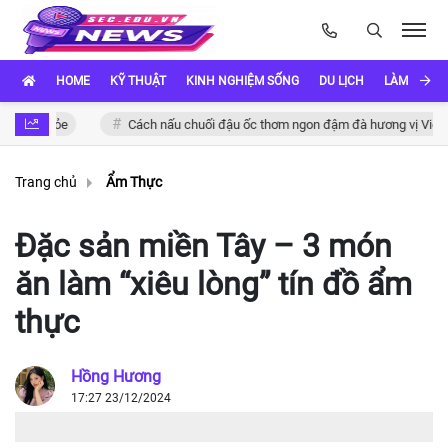
HOME
KỸ THUẬT
KINH NGHIỆM SỐNG
DU LỊCH
LÀM ĐẸP
khỏe
Cách nấu chuối đậu ốc thơm ngon đậm đà hương vị Việt
Trang chủ
Ẩm Thực
Đặc sản miền Tây – 3 món
ăn làm “xiêu lòng” tín đồ ẩm
thực
Hồng Hương
17:27 23/12/2024