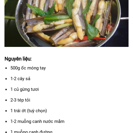
Nguyên liệu:
500g ốc móng tay
1-2 cây sả
1 củ gừng tươi
2-3 tép tỏi
1 trái ớt (tuỳ chọn)
1-2 muỗng canh nước mắm
1 muỗng canh đường