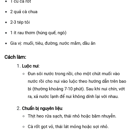
1 củ cà rốt
2 quả cà chua
2-3 tép tỏi
1 ít rau thơm (húng quế, ngò)
Gia vị: muối, tiêu, đường, nước mắm, dầu ăn
Cách làm:
Luộc nui
:
Đun sôi nước trong nồi, cho một chút muối vào 
nước rồi cho nui vào luộc theo hướng dẫn trên bao 
bì (thường khoảng 7-10 phút). Sau khi nui chín, vớt 
ra, xả nước lạnh để nui không dính lại với nhau.
Chuẩn bị nguyên liệu
:
Thịt heo rửa sạch, thái nhỏ hoặc băm nhuyễn.
Cà rốt gọt vỏ, thái lát mỏng hoặc sợi nhỏ.