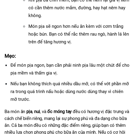
Khi pịa đã chín mềm, bạn có thể nếm lại gia vị xem 
có cần thêm nước mắm, đường, hay hạt nêm hay 
không.
Món pịa sẽ ngon hơn nếu ăn kèm với cơm trắng 
hoặc bún. Bạn có thể rắc thêm rau ngò, hành lá lên 
trên để tăng hương vị.
Mẹo:
Để món pịa ngon, bạn cần phải ninh pịa lâu một chút để cho 
pịa mềm và thấm gia vị.
Nếu bạn không thích quá nhiều dầu mỡ, có thể vớt phần mỡ 
ra trong quá trình nấu hoặc dùng nước dùng thay vì chiên 
mỡ trước.
Ba món ăn 
pịa
, 
nui
, và 
ốc móng tay
 đều có hương vị đặc trưng và 
cách chế biến riêng, mang lại sự phong phú và đa dạng cho bữa 
ăn. Cả ba món đều có những đặc điểm riêng, giúp bạn có thêm 
nhiều lựa chọn phong phú cho bữa ăn của mình. Nếu có cơ hội 