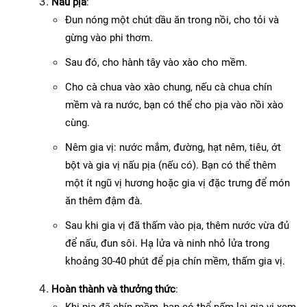
Nấu pịa
:
Đun nóng một chút dầu ăn trong nồi, cho tỏi và 
gừng vào phi thơm.
Sau đó, cho hành tây vào xào cho mềm.
Cho cà chua vào xào chung, nếu cà chua chín 
mềm và ra nước, bạn có thể cho pịa vào nồi xào 
cùng.
Nêm gia vị: nước mắm, đường, hạt nêm, tiêu, ớt 
bột và gia vị nấu pịa (nếu có). Bạn có thể thêm 
một ít ngũ vị hương hoặc gia vị đặc trưng để món 
ăn thêm đậm đà.
Sau khi gia vị đã thấm vào pịa, thêm nước vừa đủ 
để nấu, đun sôi. Hạ lửa và ninh nhỏ lửa trong 
khoảng 30-40 phút để pịa chín mềm, thấm gia vị.
Hoàn thành và thưởng thức
: