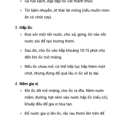
Sả rửa sạch, đập dập rồi cắt thành khúc.
Tỏi băm nhuyễn, ớt thái lát mỏng (nếu muốn món 
ăn có chút cay).
Hấp ốc
:
Đun sôi một nồi nước, cho sả, gừng, tỏi vào nồi 
nước sôi để tạo hương thơm.
Sau đó, cho ốc vào hấp khoảng 10-15 phút cho 
đến khi ốc mở miệng.
Nếu ốc chưa mở, có thể tiếp tục hấp thêm một 
chút, nhưng đừng để quá lâu vì ốc sẽ bị dai.
Nêm gia vị
:
Khi ốc đã mở miệng, cho ốc ra đĩa. Nêm nước 
mắm, đường, hạt nêm vào nước hấp ốc (nếu có), 
khuấy đều để gia vị hòa tan.
Đổ nước gia vị lên ốc, rắc rau thơm lên trên để 