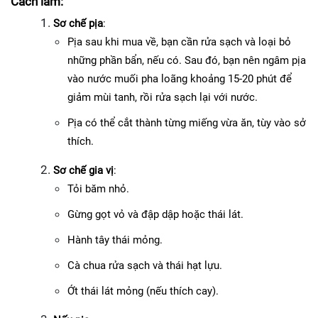
Cách làm:
Sơ chế pịa
:
Pịa sau khi mua về, bạn cần rửa sạch và loại bỏ 
những phần bẩn, nếu có. Sau đó, bạn nên ngâm pịa 
vào nước muối pha loãng khoảng 15-20 phút để 
giảm mùi tanh, rồi rửa sạch lại với nước.
Pịa có thể cắt thành từng miếng vừa ăn, tùy vào sở 
thích.
Sơ chế gia vị
:
Tỏi băm nhỏ.
Gừng gọt vỏ và đập dập hoặc thái lát.
Hành tây thái mỏng.
Cà chua rửa sạch và thái hạt lựu.
Ớt thái lát mỏng (nếu thích cay).