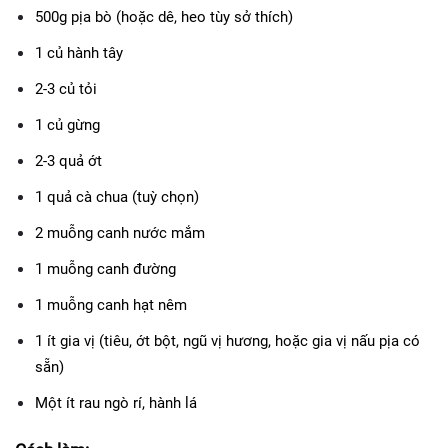
500g pịa bò (hoặc dê, heo tùy sở thích)
1 củ hành tây
2-3 củ tỏi
1 củ gừng
2-3 quả ớt
1 quả cà chua (tuỳ chọn)
2 muỗng canh nước mắm
1 muỗng canh đường
1 muỗng canh hạt nêm
1 ít gia vị (tiêu, ớt bột, ngũ vị hương, hoặc gia vị nấu pịa có 
sẵn)
Một ít rau ngò rí, hành lá