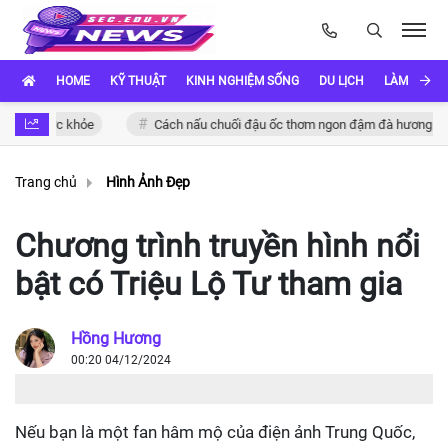
HOME
KỸ THUẬT
KINH NGHIỆM SỐNG
DU LỊCH
LÀM ĐẸP
 sức khỏe
Cách nấu chuối đậu ốc thơm ngon đậm đà hương vị Việt
Trang chủ
Hình Ảnh Đẹp
Chương trình truyền hình nổi
bật có Triệu Lộ Tư tham gia
Hồng Hương
00:20 04/12/2024
Nếu bạn là một fan hâm mộ của điện ảnh Trung Quốc,