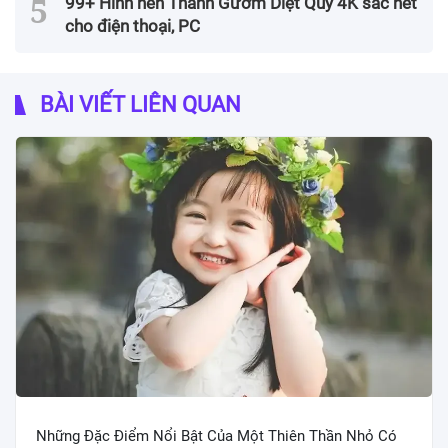
99+ Hình nền Thanh Gươm Diệt Quỷ 4K sắc nét
cho điện thoại, PC
BÀI VIẾT LIÊN QUAN
Những Đặc Điểm Nổi Bật Của Một Thiên Thần Nhỏ Có