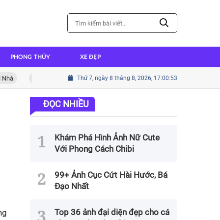
PHONG THỦY
XE ĐẸP
Cách nấu cháo ếch thơm ngon đậm đà hương vị
Thứ 7, ngày 8 tháng 8, 2026, 17:00:55
Cách nấu thị
ĐỌC NHIỀU
Khám Phá Hình Ảnh Nữ Cute
Với Phong Cách Chibi
99+ Ảnh Cục Cứt Hài Hước, Bá
Đạo Nhất
Top 36 ảnh đại diện đẹp cho cá
ng