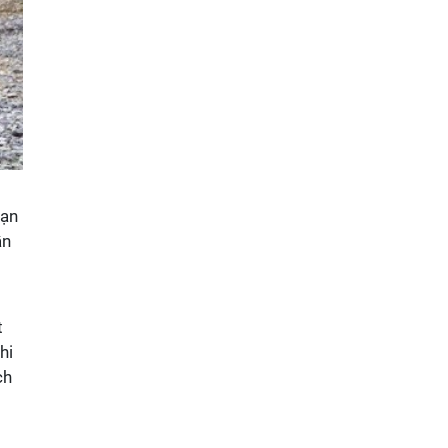
bạn
ần
t
hi
ch