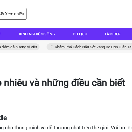
Xem nhiều
T
KINH NGHIỆM SỐNG
DU LỊCH
LÀM ĐẸP
à hương vị Việt
Khám Phá Cách Nấu Sốt Vang Bò Đơn Giản Tại Nhà
 nhiêu và những điều cần biết
dle
 chó thông minh và dễ thương nhất trên thế giới. Với bộ lô