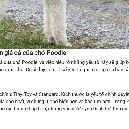
n giá cả của chó Poodle
ả của chó Poodle, và việc hiểu rõ những yếu tố này sẽ giúp 
họn mua chó. Dưới đây là một số yếu tố quan trọng mà bạn c
ính: Tiny, Toy và Standard. Kích thước là yếu tố chính quyế
iá cao nhất, vì chúng ít phổ biến hơn và khó tìm hơn. Trong k
ó giá thành thấp hơn, nhưng vẫn được yêu thích bởi tính cá