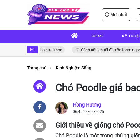
Mới nhất
HOME
KỸ THUẬ
on và bổ dưỡng cho sức khỏe
Cách nấu chuối đậu ốc thơm ngon đậm đ
Trang chủ
Kinh Nghiệm Sống
Chó Poodle giá bao
Hồng Hương
06:45 24/02/2025
Giới thiệu về giống chó Poo
Chó Poodle là một trong những giống