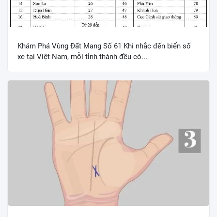
Khám Phá Vùng Đất Mang Số 61 Khi nhắc đến biển số
xe tại Việt Nam, mỗi tỉnh thành đều có...