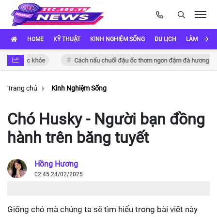
HOME
KỸ THUẬT
KINH NGHIỆM SỐNG
DU LỊCH
LÀM ĐẸP
 sức khỏe
Cách nấu chuối đậu ốc thơm ngon đậm đà hương vị Việt
Trang chủ
Kinh Nghiệm Sống
Chó Husky - Người bạn đồng
hành trên băng tuyết
Hồng Hương
02:45 24/02/2025
Giống chó mà chúng ta sẽ tìm hiểu trong bài viết này