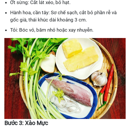
Ớt sừng: Cắt lát xéo, bỏ hạt.
Hành hoa, cần tây: Sơ chế sạch, cắt bỏ phần rễ và
gốc già, thái khúc dài khoảng 3 cm.
Tỏi: Bóc vỏ, băm nhỏ hoặc xay nhuyễn.
Bước 3: Xào Mực