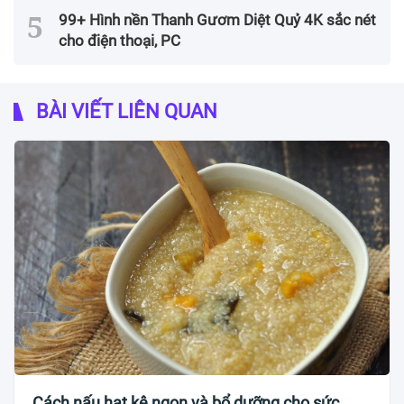
99+ Hình nền Thanh Gươm Diệt Quỷ 4K sắc nét
cho điện thoại, PC
BÀI VIẾT LIÊN QUAN
Cách nấu hạt kê ngon và bổ dưỡng cho sức