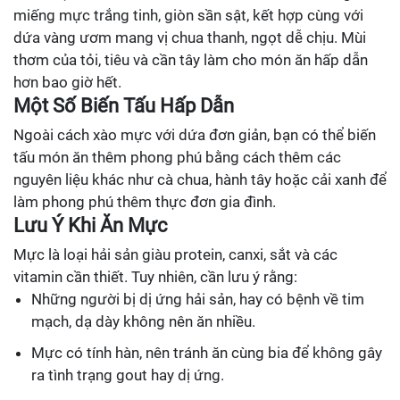
miếng mực trắng tinh, giòn sần sật, kết hợp cùng với
dứa vàng ươm mang vị chua thanh, ngọt dễ chịu. Mùi
thơm của tỏi, tiêu và cần tây làm cho món ăn hấp dẫn
hơn bao giờ hết.
Một Số Biến Tấu Hấp Dẫn
Ngoài cách xào mực với dứa đơn giản, bạn có thể biến
tấu món ăn thêm phong phú bằng cách thêm các
nguyên liệu khác như cà chua, hành tây hoặc cải xanh để
làm phong phú thêm thực đơn gia đình.
Lưu Ý Khi Ăn Mực
Mực là loại hải sản giàu protein, canxi, sắt và các
vitamin cần thiết. Tuy nhiên, cần lưu ý rằng:
Những người bị dị ứng hải sản, hay có bệnh về tim
mạch, dạ dày không nên ăn nhiều.
Mực có tính hàn, nên tránh ăn cùng bia để không gây
ra tình trạng gout hay dị ứng.