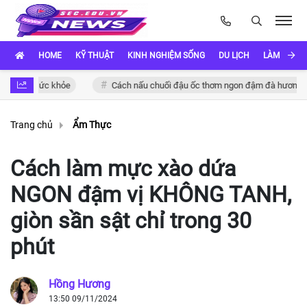
HOME
KỸ THUẬT
KINH NGHIỆM SỐNG
DU LỊCH
LÀM ĐẸP
 sức khỏe
Cách nấu chuối đậu ốc thơm ngon đậm đà hương vị Việt
Trang chủ
Ẩm Thực
Cách làm mực xào dứa
NGON đậm vị KHÔNG TANH,
giòn sần sật chỉ trong 30
phút
Hồng Hương
13:50 09/11/2024