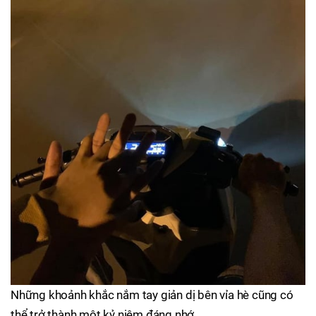
Những khoảnh khắc nắm tay giản dị bên vỉa hè cũng có
thể trở thành một kỷ niệm đáng nhớ.