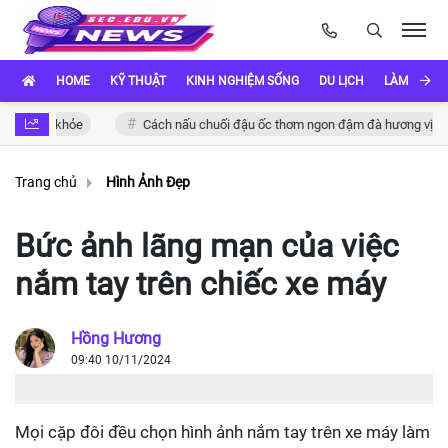
HOME
KỸ THUẬT
KINH NGHIỆM SỐNG
DU LỊCH
LÀM ĐẸP
ỏe
Cách nấu chuối đậu ốc thơm ngon đậm đà hương vị Việt
K
Trang chủ
Hình Ảnh Đẹp
Bức ảnh lãng mạn của việc
nắm tay trên chiếc xe máy
Hồng Hương
09:40 10/11/2024
Mọi cặp đôi đều chọn hình ảnh nắm tay trên xe máy làm