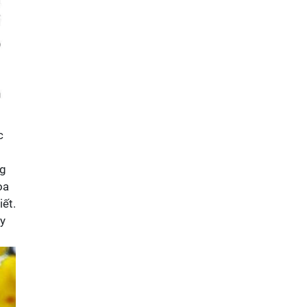
c
ng
oa
iết.
ây