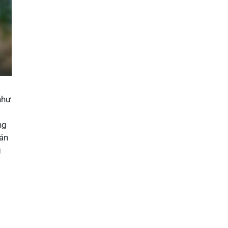
như
ng
bán
g