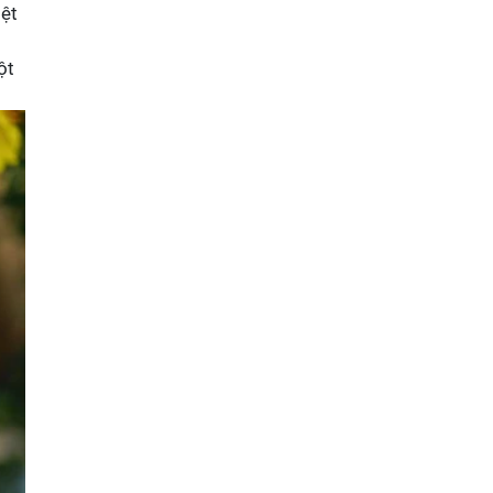
iệt
ột