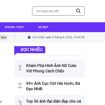
PHONG THỦY
XE ĐẸP
Cách nấu cháo ếch thơm ngon đậm đà hương vị
Chủ nhật, ngày 9 tháng 8, 2026, 14:00:30
Cách nấu thị
ĐỌC NHIỀU
Khám Phá Hình Ảnh Nữ Cute
Với Phong Cách Chibi
99+ Ảnh Cục Cứt Hài Hước, Bá
Đạo Nhất
Top 36 ảnh đại diện đẹp cho cá
p