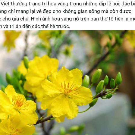
 Việt thường trang trí hoa vàng trong những dịp lễ hội, đặc b
ông chỉ mang lại vẻ đẹp cho không gian sống mà còn được
 cho gia chủ. Hình ảnh hoa vàng nở trên bàn thờ tổ tiên là m
n và tri ân đến các thế hệ trước.