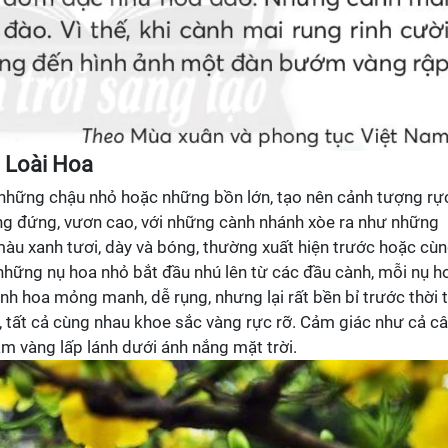
 Loài Hoa
những chậu nhỏ hoặc những bồn lớn, tạo nên cảnh tượng rự
ẳng đứng, vươn cao, với những cành nhánh xòe ra như những
màu xanh tươi, dày và bóng, thường xuất hiện trước hoặc cù
những nụ hoa nhỏ bắt đầu nhú lên từ các đầu cành, mỗi nụ h
h hoa mỏng manh, dễ rụng, nhưng lại rất bền bỉ trước thời t
, tất cả cùng nhau khoe sắc vàng rực rỡ. Cảm giác như cả c
 vàng lấp lánh dưới ánh nắng mặt trời.