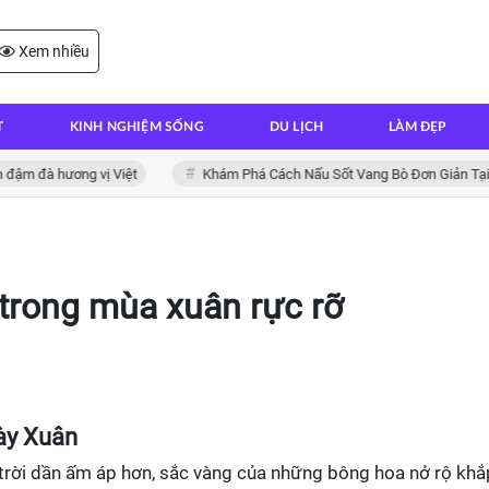
Xem nhiều
T
KINH NGHIỆM SỐNG
DU LỊCH
LÀM ĐẸP
à hương vị Việt
Khám Phá Cách Nấu Sốt Vang Bò Đơn Giản Tại Nhà
 trong mùa xuân rực rỡ
ày Xuân
 trời dần ấm áp hơn, sắc vàng của những bông hoa nở rộ khắ