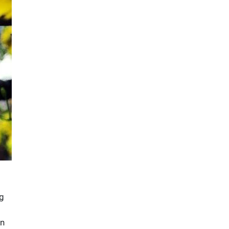
ng
on