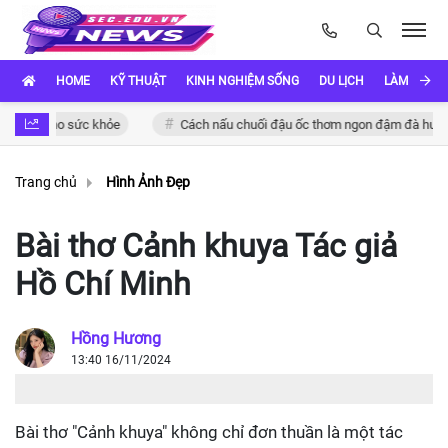
HOME
KỸ THUẬT
KINH NGHIỆM SỐNG
DU LỊCH
LÀM ĐẸP
ng cho sức khỏe
Cách nấu chuối đậu ốc thơm ngon đậm đà hương vị V
Trang chủ
Hình Ảnh Đẹp
Bài thơ Cảnh khuya Tác giả
Hồ Chí Minh
Hồng Hương
13:40 16/11/2024
Bài thơ "Cảnh khuya" không chỉ đơn thuần là một tác