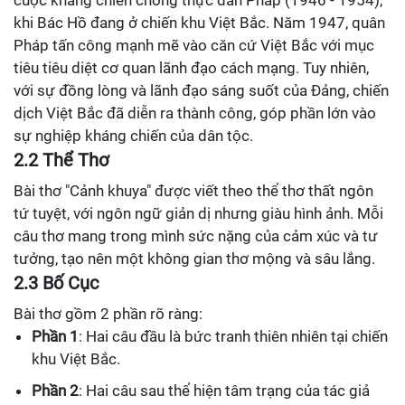
cuộc kháng chiến chống thực dân Pháp (1946 - 1954),
khi Bác Hồ đang ở chiến khu Việt Bắc. Năm 1947, quân
Pháp tấn công mạnh mẽ vào căn cứ Việt Bắc với mục
tiêu tiêu diệt cơ quan lãnh đạo cách mạng. Tuy nhiên,
với sự đồng lòng và lãnh đạo sáng suốt của Đảng, chiến
dịch Việt Bắc đã diễn ra thành công, góp phần lớn vào
sự nghiệp kháng chiến của dân tộc.
2.2 Thể Thơ
Bài thơ "Cảnh khuya" được viết theo thể thơ thất ngôn
tứ tuyệt, với ngôn ngữ giản dị nhưng giàu hình ảnh. Mỗi
câu thơ mang trong mình sức nặng của cảm xúc và tư
tưởng, tạo nên một không gian thơ mộng và sâu lắng.
2.3 Bố Cục
Bài thơ gồm 2 phần rõ ràng:
Phần 1
: Hai câu đầu là bức tranh thiên nhiên tại chiến
khu Việt Bắc.
Phần 2
: Hai câu sau thể hiện tâm trạng của tác giả