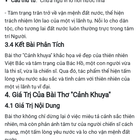
Câu thứ tư
: "Chưa ngủ vì lo nỗi nước nhà"
- Tâm trạng trăn trở về vận mệnh đất nước, thể hiện
trách nhiệm lớn lao của một vị lãnh tụ. Nỗi lo cho dân
tộc, cho tương lai đất nước luôn thường trực trong tâm
trí Người.
3.4 Kết Bài Phân Tích
Bài thơ "Cảnh khuya" khắc họa vẻ đẹp của thiên nhiên
Việt Bắc và tâm trạng của Bác Hồ, một con người vừa
là thi sĩ, vừa là chiến sĩ. Qua đó, tác phẩm thể hiện tấm
lòng yêu nước sâu sắc và tình cảm với thiên nhiên của
một vị lãnh tụ vĩ đại.
4. Giá Trị Của Bài Thơ "Cảnh Khuya"
4.1 Giá Trị Nội Dung
Bài thơ không chỉ dừng lại ở việc miêu tả cảnh sắc thiên
nhiên, mà còn phản ánh tâm tư của người chiến sĩ cách
mạng, một tấm lòng yêu nước và lo cho vận mệnh đất
nước.