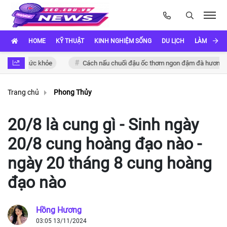
HOME
KỸ THUẬT
KINH NGHIỆM SỐNG
DU LỊCH
LÀM ĐẸP
ho sức khỏe
Cách nấu chuối đậu ốc thơm ngon đậm đà hương vị Việt
Trang chủ
Phong Thủy
20/8 là cung gì - Sinh ngày
20/8 cung hoàng đạo nào -
ngày 20 tháng 8 cung hoàng
đạo nào
Hồng Hương
03:05 13/11/2024