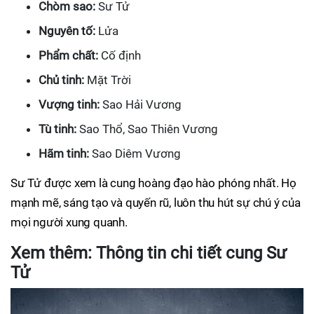
Chòm sao:
Sư Tử
Nguyên tố:
Lửa
Phẩm chất:
Cố định
Chủ tinh:
Mặt Trời
Vượng tinh:
Sao Hải Vương
Tù tinh:
Sao Thổ, Sao Thiên Vương
Hãm tinh:
Sao Diêm Vương
Sư Tử được xem là cung hoàng đạo hào phóng nhất. Họ
mạnh mẽ, sáng tạo và quyến rũ, luôn thu hút sự chú ý của
mọi người xung quanh.
Xem thêm: Thông tin chi tiết cung Sư
Tử