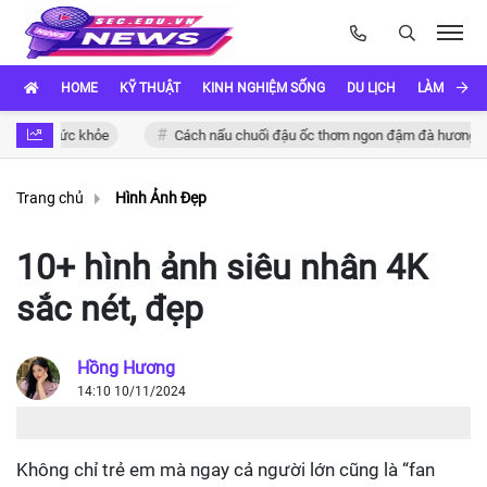
HOME
KỸ THUẬT
KINH NGHIỆM SỐNG
DU LỊCH
LÀM ĐẸP
 sức khỏe
Cách nấu chuối đậu ốc thơm ngon đậm đà hương vị Việt
Trang chủ
Hình Ảnh Đẹp
10+ hình ảnh siêu nhân 4K
sắc nét, đẹp
Hồng Hương
14:10 10/11/2024
Không chỉ trẻ em mà ngay cả người lớn cũng là “fan