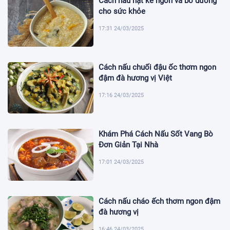
Cách nấu hạt kê ngon và bổ dưỡng
cho sức khỏe
17:31 24/03/2025
Cách nấu chuối đậu ốc thơm ngon
đậm đà hương vị Việt
17:16 24/03/2025
Khám Phá Cách Nấu Sốt Vang Bò
Đơn Giản Tại Nhà
17:01 24/03/2025
Cách nấu cháo ếch thơm ngon đậm
đà hương vị
16:46 24/03/2025