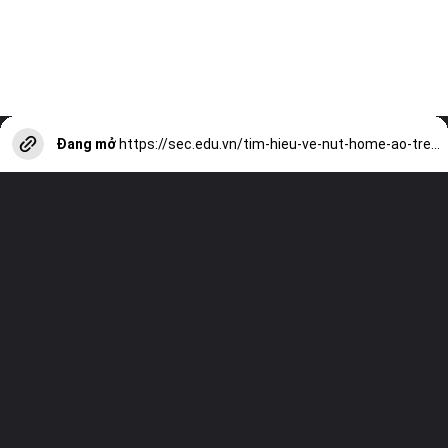
Đang mở
https://sec.edu.vn/tim-hieu-ve-nut-home-ao-tren-iphone-va-ipad-a13947.html?utm_source=web-stories-generator
Truy cập trang web của chúng tôi và
xem tất cả các bài viết khác!