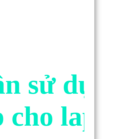
ần sử dụng 
 cho laptop