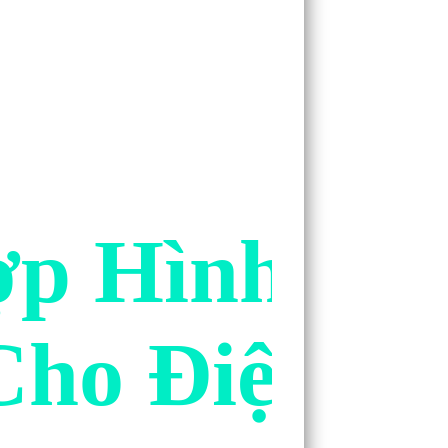
p Hình Nền
Cho Điện Th