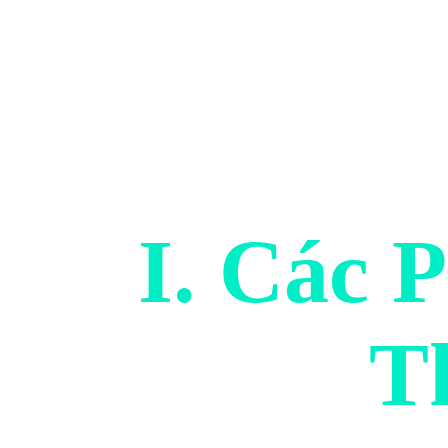
I. Các
T