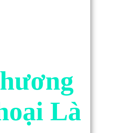
 Phương Châ
hoại Là Gì?