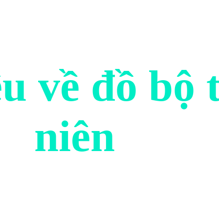
ệu về đồ bộ 
niên