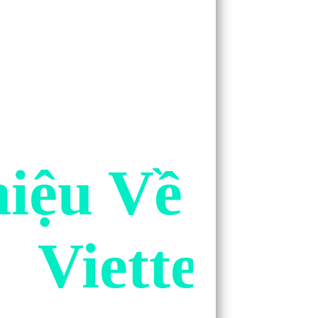
hiệu Về Dịc
Viettel